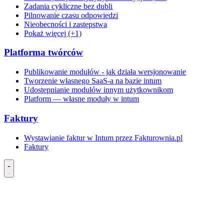
Zadania cykliczne bez dubli
Pilnowanie czasu odpowiedzi
Nieobecności i zastępstwa
Pokaż więcej (+1)
Platforma twórców
Publikowanie modułów - jak działa wersjonowanie
Tworzenie własnego SaaS-a na bazie intum
Udostępnianie modułów innym użytkownikom
Platform — własne moduły w intum
Faktury
Wystawianie faktur w Intum przez Fakturownia.pl
Faktury