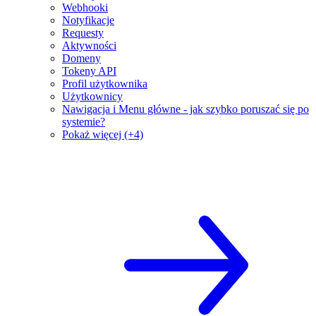
Webhooki
Notyfikacje
Requesty
Aktywności
Domeny
Tokeny API
Profil użytkownika
Użytkownicy
Nawigacja i Menu główne - jak szybko poruszać się po
systemie?
Pokaż więcej (+4)