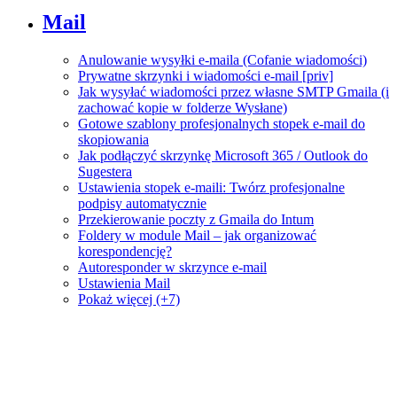
Mail
Anulowanie wysyłki e-maila (Cofanie wiadomości)
Prywatne skrzynki i wiadomości e-mail [priv]
Jak wysyłać wiadomości przez własne SMTP Gmaila (i
zachować kopie w folderze Wysłane)
Gotowe szablony profesjonalnych stopek e-mail do
skopiowania
Jak podłączyć skrzynkę Microsoft 365 / Outlook do
Sugestera
Ustawienia stopek e-maili: Twórz profesjonalne
podpisy automatycznie
Przekierowanie poczty z Gmaila do Intum
Foldery w module Mail – jak organizować
korespondencję?
Autoresponder w skrzynce e-mail
Ustawienia Mail
Pokaż więcej (+7)