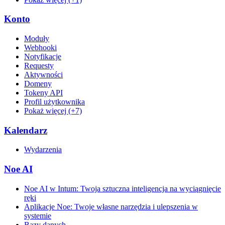
Konto
Moduły
Webhooki
Notyfikacje
Requesty
Aktywności
Domeny
Tokeny API
Profil użytkownika
Pokaż więcej (+7)
Kalendarz
Wydarzenia
Noe AI
Noe AI w Intum: Twoja sztuczna inteligencja na wyciągnięcie
ręki
Aplikacje Noe: Twoje własne narzędzia i ulepszenia w
systemie
Bazy danych