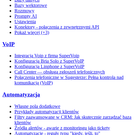
Bazy wektorowe
Rozmowy
Prompty AI
Ustawienia
Konektory - połączenia z zewnętrznymi API
Pokaż więcej (+3)
VoIP
Integracja Voip z firmą SuperVoip
Konfiguracja Bria Solo z SuperVoIP
Konfiguracja Linphone z SuperVoIP
Call Center — obsługa zgłoszeń telefonicznych
Połączenia telefoniczne w Sugesterze: Pełna kontrola nad
komunikacją (VoIP)
Automatyzacja
Własne pola dodatkowe
Przykłady automatyzacji klientów
Filtry zaawansowane w CRM: Jak skutecznie zarządzać bazą
klientów
Źródła alertów - awarie z monitoringu jako tickety
Automatyzacje - reguły typu "kiedy, jeśli, to"