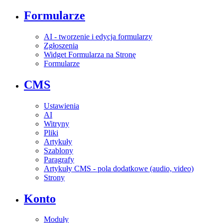
Formularze
AI - tworzenie i edycja formularzy
Zgłoszenia
Widget Formularza na Stronę
Formularze
CMS
Ustawienia
AI
Witryny
Pliki
Artykuły
Szablony
Paragrafy
Artykuły CMS - pola dodatkowe (audio, video)
Strony
Konto
Moduły