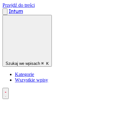
Przejdź do treści
Intum
Szukaj we wpisach
⌘
K
Kategorie
Wszystkie wpisy