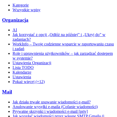
Kategorie
Wszystkie wpisy
Organizacja
AI
Jak korzystać z opcji „Odłóż na później” i „Ukryj do” w
zadaniach?
WorkInfo – Twoje codzienne wsparcie w raportowaniu czasu
i zadań
Role i uprawnienia użytkowników – jak zarządzać dostępem
w systemie?
Ustawienia Organizacji
Lista TODO
Kalendarze
Ustawienia
Pokaż więcej (+12)
Mail
Jak działa trwałe usuwanie wiadomości e-mail?
Anulowanie wysyłki e-maila (Cofanie wiadomości)
Prywatne skrzynki i wiadomości e-mail [priv]
Jak wysyłać wiadomości przez własne SMTP Gmaila (i