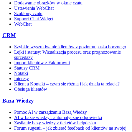
Dodawanie obrazków w oknie czatu
Ustawienia WebChat
Szablony czatu
Support Chat Widget
WebChat
CRM
Szybkie wyszukiwanie klientów z poziomu paska bocznego
Lejki i statusy: Wizualizacja procesu oraz prognozowanie
sprzedaży
Import klientów z Fakturowni
Statusy CRM
Notatki
Interesy
Klient a Kontakt – czym się różnią i jak działa ta relacja?
Obsługa klientów
Baza Wiedzy
Pomoc AI w zarządzaniu Bazą Wiedzy
AI w bazie wiedzy - automatyczne odpowiedzi
Zasilanie bazy wiedzy z ticketów helpdesku
Forum sugestii – jak zbierać feedback od klientów na swojej