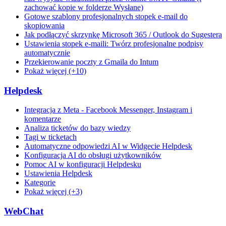
zachować kopie w folderze Wysłane)
Gotowe szablony profesjonalnych stopek e-mail do
skopiowania
Jak podłączyć skrzynkę Microsoft 365 / Outlook do Sugestera
Ustawienia stopek e-maili: Twórz profesjonalne podpisy
automatycznie
Przekierowanie poczty z Gmaila do Intum
Pokaż więcej (+10)
Helpdesk
Integracja z Meta - Facebook Messenger, Instagram i
komentarze
Analiza ticketów do bazy wiedzy
Tagi w ticketach
Automatyczne odpowiedzi AI w Widgecie Helpdesk
Konfiguracja AI do obsługi użytkowników
Pomoc AI w konfiguracji Helpdesku
Ustawienia Helpdesk
Kategorie
Pokaż więcej (+3)
WebChat