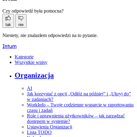
Czy odpowiedź była pomocna?
tak
nie
Niestety, nie znalazłem odpowiedzi na to pytanie.
Intum
Kategorie
Wszystkie wpisy
Organizacja
AI
Jak korzystać z opcji „Odłóż na później” i „Ukryj do”
w zadaniach?
WorkInfo – Twoje codzienne wsparcie w raportowaniu
czasu i zadań
Role i uprawnienia użytkowników – jak zarządzać
dostępem w systemie?
Ustawienia Organizacji
Lista TODO