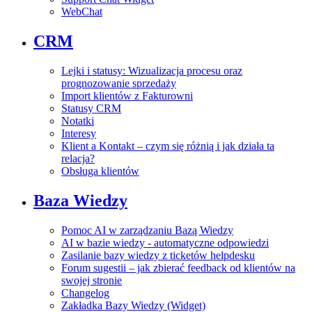
WebChat
CRM
Lejki i statusy: Wizualizacja procesu oraz
prognozowanie sprzedaży
Import klientów z Fakturowni
Statusy CRM
Notatki
Interesy
Klient a Kontakt – czym się różnią i jak działa ta
relacja?
Obsługa klientów
Baza Wiedzy
Pomoc AI w zarządzaniu Bazą Wiedzy
AI w bazie wiedzy - automatyczne odpowiedzi
Zasilanie bazy wiedzy z ticketów helpdesku
Forum sugestii – jak zbierać feedback od klientów na
swojej stronie
Changelog
Zakładka Bazy Wiedzy (Widget)