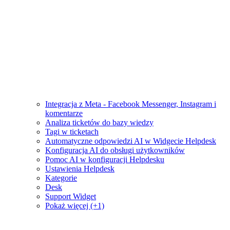
Integracja z Meta - Facebook Messenger, Instagram i
komentarze
Analiza ticketów do bazy wiedzy
Tagi w ticketach
Automatyczne odpowiedzi AI w Widgecie Helpdesk
Konfiguracja AI do obsługi użytkowników
Pomoc AI w konfiguracji Helpdesku
Ustawienia Helpdesk
Kategorie
Desk
Support Widget
Pokaż więcej (+1)