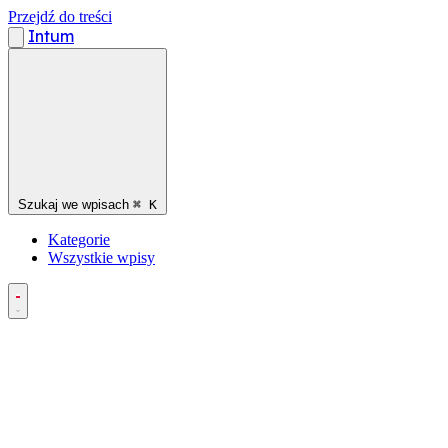
Przejdź do treści
Intum
Szukaj we wpisach
⌘
K
Kategorie
Wszystkie wpisy