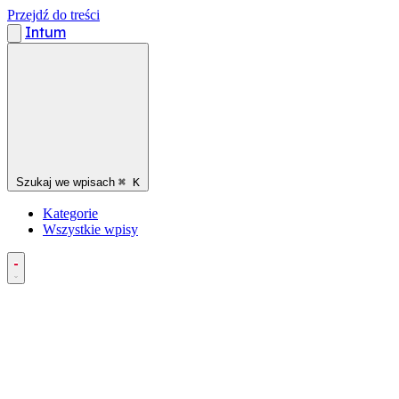
Przejdź do treści
Intum
Szukaj we wpisach
⌘
K
Kategorie
Wszystkie wpisy