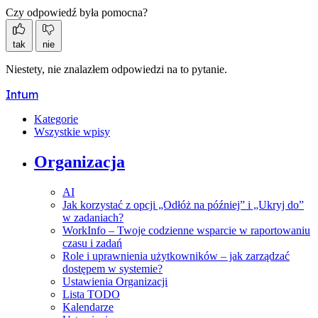
Czy odpowiedź była pomocna?
tak
nie
Niestety, nie znalazłem odpowiedzi na to pytanie.
Intum
Kategorie
Wszystkie wpisy
Organizacja
AI
Jak korzystać z opcji „Odłóż na później” i „Ukryj do”
w zadaniach?
WorkInfo – Twoje codzienne wsparcie w raportowaniu
czasu i zadań
Role i uprawnienia użytkowników – jak zarządzać
dostępem w systemie?
Ustawienia Organizacji
Lista TODO
Kalendarze