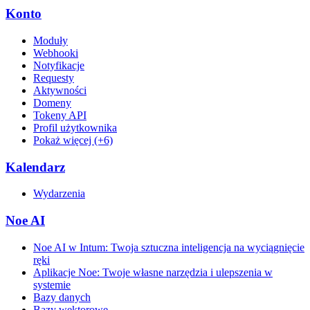
Konto
Moduły
Webhooki
Notyfikacje
Requesty
Aktywności
Domeny
Tokeny API
Profil użytkownika
Pokaż więcej (+6)
Kalendarz
Wydarzenia
Noe AI
Noe AI w Intum: Twoja sztuczna inteligencja na wyciągnięcie
ręki
Aplikacje Noe: Twoje własne narzędzia i ulepszenia w
systemie
Bazy danych
Bazy wektorowe