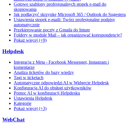
Gotowe szablony profesjonalnych stopek e-mail do
skopiowania
Jak podłączyć skrzynkę Microsoft 365 / Outlook do Sugestera
Ustawienia stopek e-maili: Twórz profesjonalne podpisy
automatycznie
Przekierowanie poczty z Gmaila do Intum
Foldery w module Mail – jak organizować korespondencję?
Pokaż więcej (+9)
Helpdesk
Integracja z Meta - Facebook Messenger, Instagram i
komentarze
Analiza ticketów do bazy wiedzy
Tagi w ticketach
Automatyczne odpowiedzi AI w Widgecie Helpdesk
Konfiguracja AI do obsługi użytkowników
Pomoc AI w konfiguracji Helpdesku
Ustawienia Helpdesk
Kategorie
Pokaż więcej (+3)
WebChat