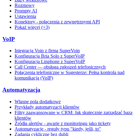
Rozmowy
Prompty AI
Ustawienia
Konektory - połączenia z zewnętrznymi API
Pokaż więcej (+3)
VoIP
Integracja Voip z firmą SuperVoip
Konfiguracja Bria Solo z SuperVoIP
Konfiguracja Linphone z SuperVoIP
Call Center — obsługa zgłoszeń telefonicznych
Połączenia telefoniczne w Sugesterze: Pełna kontrola nad
komunikacją (VoIP)
Automatyzacja
Własne pola dodatkowe
Przykłady automatyzacji klientów
Filtry zaawansowane w CRM: Jak skutecznie zarządzać bazą
klientów
Źródła alertów - awarie z monitoringu jako tickety
Automatyzacje - reguły typu "kiedy, jeśli, to"
Zadania cykliczne bez dubli