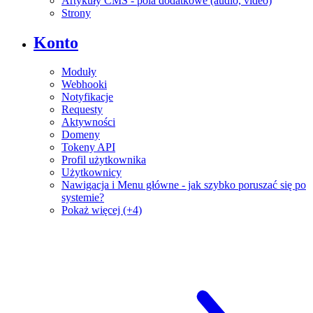
Artykuły CMS - pola dodatkowe (audio, video)
Strony
Konto
Moduły
Webhooki
Notyfikacje
Requesty
Aktywności
Domeny
Tokeny API
Profil użytkownika
Użytkownicy
Nawigacja i Menu główne - jak szybko poruszać się po
systemie?
Pokaż więcej (+4)