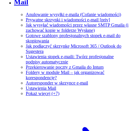
Mail
Anulowanie wysyłki e-maila (Cofanie wiadomości)
Prywatne skrzynki i wiadomości e-mail [priv]
Jak wysyłać wiadomości przez własne SMTP Gmaila (i
zachować kopie w folderze Wysłane)
Gotowe szablony profesjonalnych stopek e-mail do
skopiowania
Jak podłączyć skrzynkę Microsoft 365 / Outlook do
Sugestera
Ustawienia stopek e-maili: Twórz profesjonalne
podpisy automatycznie
Przekierowanie poczty z Gmaila do Intum
Foldery w module Mail – jak organizować
korespondencję?
Autoresponder w skrzynce e-mail
Ustawienia Mail
Pokaż więcej (+7)