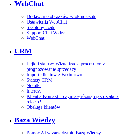
WebChat
Dodawanie obrazków w oknie czatu
Ustawienia WebChat
Szablony czatu
Support Chat Widget
WebChat
CRM
Lejki i statusy: Wizualizacja procesu oraz
prognozowanie sprzedaży
Import klientów z Fakturowni
Statusy CRM
Notatki
Interesy
Klient a Kontakt – czym się różnią i jak działa ta
relacja?
Obsługa klientów
Baza Wiedzy
Pomoc AI w zarządzaniu Bazą Wiedzy