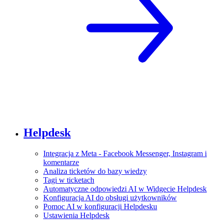
Helpdesk
Integracja z Meta - Facebook Messenger, Instagram i
komentarze
Analiza ticketów do bazy wiedzy
Tagi w ticketach
Automatyczne odpowiedzi AI w Widgecie Helpdesk
Konfiguracja AI do obsługi użytkowników
Pomoc AI w konfiguracji Helpdesku
Ustawienia Helpdesk