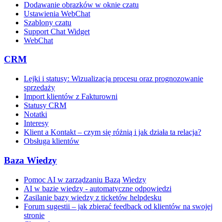
Dodawanie obrazków w oknie czatu
Ustawienia WebChat
Szablony czatu
Support Chat Widget
WebChat
CRM
Lejki i statusy: Wizualizacja procesu oraz prognozowanie
sprzedaży
Import klientów z Fakturowni
Statusy CRM
Notatki
Interesy
Klient a Kontakt – czym się różnią i jak działa ta relacja?
Obsługa klientów
Baza Wiedzy
Pomoc AI w zarządzaniu Bazą Wiedzy
AI w bazie wiedzy - automatyczne odpowiedzi
Zasilanie bazy wiedzy z ticketów helpdesku
Forum sugestii – jak zbierać feedback od klientów na swojej
stronie