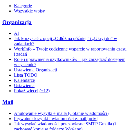
Kategorie
Wszystkie wpisy
Organizacja
AI
Jak korzystać z opcji „Odłóż na później” i „Ukryj do” w
zadaniach?
WorkInfo – Twoje codzienne wsparcie w raportowaniu czasu
i zadań
Role i uprawnienia użytkowników – jak zarządzać dostępem
w systemie?
Ustawienia Organizacji
Lista TODO
Kalendarze
Ustawienia
Pokaż więcej (+12)
Mail
Anulowanie wysyłki e-maila (Cofanie wiadomości)
Prywatne skrzynki i wiadomości e-mail [priv]
Jak wysyłać wiadomości przez własne SMTP Gmaila (i
zachować kopie w folderze Wysłane)