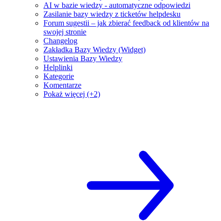
AI w bazie wiedzy - automatyczne odpowiedzi
Zasilanie bazy wiedzy z ticketów helpdesku
Forum sugestii – jak zbierać feedback od klientów na
swojej stronie
Changelog
Zakładka Bazy Wiedzy (Widget)
Ustawienia Bazy Wiedzy
Helplinki
Kategorie
Komentarze
Pokaż więcej (+2)