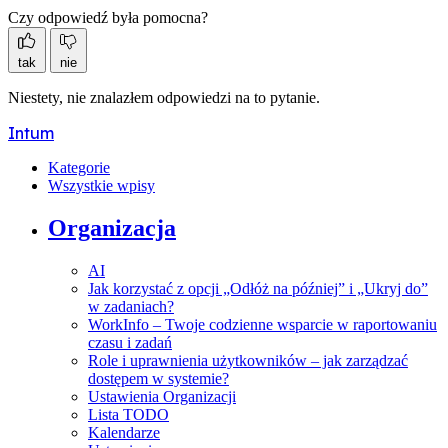
Czy odpowiedź była pomocna?
tak
nie
Niestety, nie znalazłem odpowiedzi na to pytanie.
Intum
Kategorie
Wszystkie wpisy
Organizacja
AI
Jak korzystać z opcji „Odłóż na później” i „Ukryj do”
w zadaniach?
WorkInfo – Twoje codzienne wsparcie w raportowaniu
czasu i zadań
Role i uprawnienia użytkowników – jak zarządzać
dostępem w systemie?
Ustawienia Organizacji
Lista TODO
Kalendarze