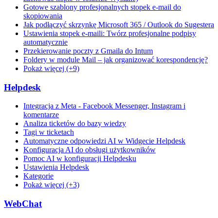
Gotowe szablony profesjonalnych stopek e-mail do
skopiowania
Jak podłączyć skrzynkę Microsoft 365 / Outlook do Sugestera
Ustawienia stopek e-maili: Twórz profesjonalne podpisy
automatycznie
Przekierowanie poczty z Gmaila do Intum
Foldery w module Mail – jak organizować korespondencję?
Pokaż więcej (+9)
Helpdesk
Integracja z Meta - Facebook Messenger, Instagram i
komentarze
Analiza ticketów do bazy wiedzy
Tagi w ticketach
Automatyczne odpowiedzi AI w Widgecie Helpdesk
Konfiguracja AI do obsługi użytkowników
Pomoc AI w konfiguracji Helpdesku
Ustawienia Helpdesk
Kategorie
Pokaż więcej (+3)
WebChat