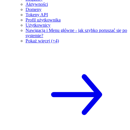
Aktywności
Domeny
Tokeny API
Profil użytkownika
Użytkownicy
Nawigacja i Menu główne - jak szybko poruszać się po
systemie?
Pokaż więcej (+4)