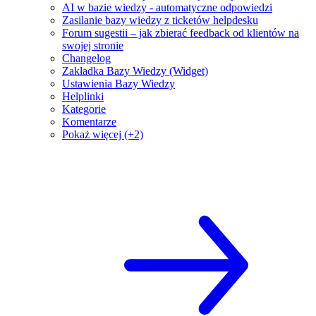
AI w bazie wiedzy - automatyczne odpowiedzi
Zasilanie bazy wiedzy z ticketów helpdesku
Forum sugestii – jak zbierać feedback od klientów na
swojej stronie
Changelog
Zakładka Bazy Wiedzy (Widget)
Ustawienia Bazy Wiedzy
Helplinki
Kategorie
Komentarze
Pokaż więcej (+2)