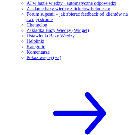
AI w bazie wiedzy - automatyczne odpowiedzi
Zasilanie bazy wiedzy z ticketów helpdesku
Forum sugestii – jak zbierać feedback od klientów na
swojej stronie
Changelog
Zakładka Bazy Wiedzy (Widget)
Ustawienia Bazy Wiedzy
Helplinki
Kategorie
Komentarze
Pokaż więcej (+2)