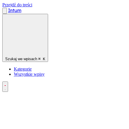
Przejdź do treści
Intum
Szukaj we wpisach
⌘
K
Kategorie
Wszystkie wpisy