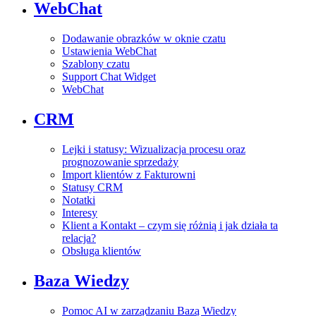
WebChat
Dodawanie obrazków w oknie czatu
Ustawienia WebChat
Szablony czatu
Support Chat Widget
WebChat
CRM
Lejki i statusy: Wizualizacja procesu oraz
prognozowanie sprzedaży
Import klientów z Fakturowni
Statusy CRM
Notatki
Interesy
Klient a Kontakt – czym się różnią i jak działa ta
relacja?
Obsługa klientów
Baza Wiedzy
Pomoc AI w zarządzaniu Bazą Wiedzy