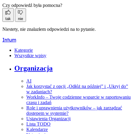
Czy odpowiedź była pomocna?
tak
nie
Niestety, nie znalazłem odpowiedzi na to pytanie.
Intum
Kategorie
Wszystkie wpisy
Organizacja
AI
Jak korzystać z opcji „Odłóż na później” i „Ukryj do”
w zadaniach?
WorkInfo – Twoje codzienne wsparcie w raportowaniu
czasu i zadań
Role i uprawnienia użytkowników – jak zarządzać
dostępem w systemie?
Ustawienia Organizacji
Lista TODO
Kalendarze