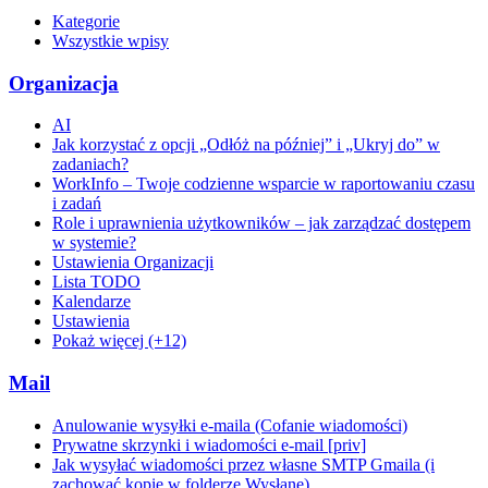
Kategorie
Wszystkie wpisy
Organizacja
AI
Jak korzystać z opcji „Odłóż na później” i „Ukryj do” w
zadaniach?
WorkInfo – Twoje codzienne wsparcie w raportowaniu czasu
i zadań
Role i uprawnienia użytkowników – jak zarządzać dostępem
w systemie?
Ustawienia Organizacji
Lista TODO
Kalendarze
Ustawienia
Pokaż więcej (+12)
Mail
Anulowanie wysyłki e-maila (Cofanie wiadomości)
Prywatne skrzynki i wiadomości e-mail [priv]
Jak wysyłać wiadomości przez własne SMTP Gmaila (i
zachować kopie w folderze Wysłane)