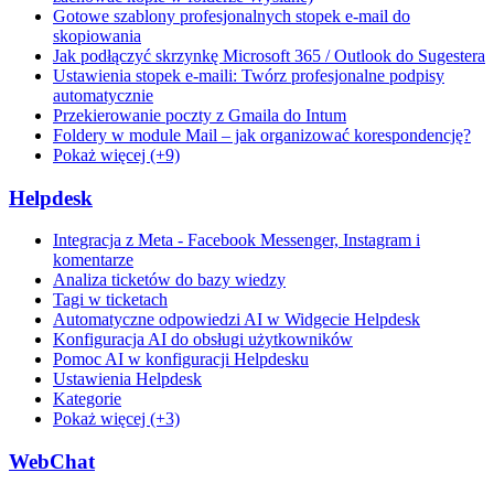
Gotowe szablony profesjonalnych stopek e-mail do
skopiowania
Jak podłączyć skrzynkę Microsoft 365 / Outlook do Sugestera
Ustawienia stopek e-maili: Twórz profesjonalne podpisy
automatycznie
Przekierowanie poczty z Gmaila do Intum
Foldery w module Mail – jak organizować korespondencję?
Pokaż więcej (+9)
Helpdesk
Integracja z Meta - Facebook Messenger, Instagram i
komentarze
Analiza ticketów do bazy wiedzy
Tagi w ticketach
Automatyczne odpowiedzi AI w Widgecie Helpdesk
Konfiguracja AI do obsługi użytkowników
Pomoc AI w konfiguracji Helpdesku
Ustawienia Helpdesk
Kategorie
Pokaż więcej (+3)
WebChat