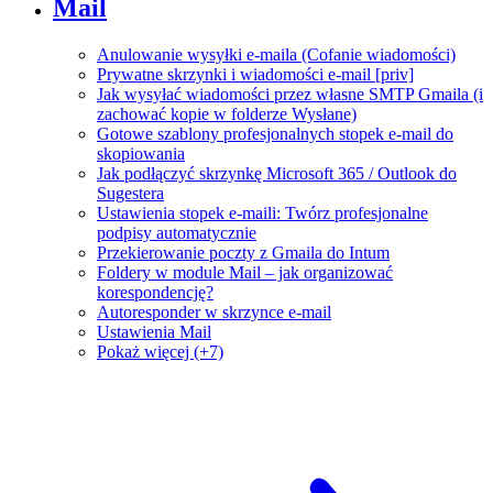
Mail
Anulowanie wysyłki e-maila (Cofanie wiadomości)
Prywatne skrzynki i wiadomości e-mail [priv]
Jak wysyłać wiadomości przez własne SMTP Gmaila (i
zachować kopie w folderze Wysłane)
Gotowe szablony profesjonalnych stopek e-mail do
skopiowania
Jak podłączyć skrzynkę Microsoft 365 / Outlook do
Sugestera
Ustawienia stopek e-maili: Twórz profesjonalne
podpisy automatycznie
Przekierowanie poczty z Gmaila do Intum
Foldery w module Mail – jak organizować
korespondencję?
Autoresponder w skrzynce e-mail
Ustawienia Mail
Pokaż więcej (+7)