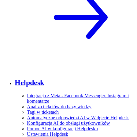
Helpdesk
Integracja z Meta - Facebook Messenger, Instagram i
komentarze
Analiza ticketów do bazy wiedzy
Tagi w ticketach
Automatyczne odpowiedzi AI w Widgecie Helpdesk
Konfiguracja AI do obsługi użytkowników
Pomoc AI w konfiguracji Helpdesku
Ustawienia Helpdesk