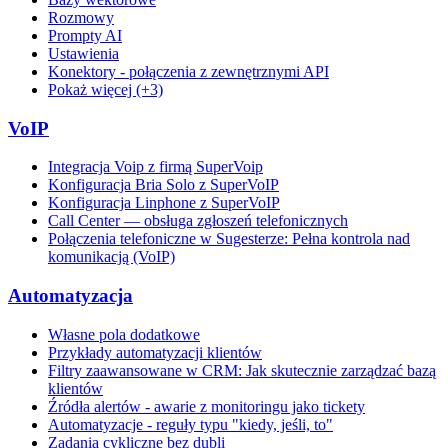
Rozmowy
Prompty AI
Ustawienia
Konektory - połączenia z zewnętrznymi API
Pokaż więcej (+3)
VoIP
Integracja Voip z firmą SuperVoip
Konfiguracja Bria Solo z SuperVoIP
Konfiguracja Linphone z SuperVoIP
Call Center — obsługa zgłoszeń telefonicznych
Połączenia telefoniczne w Sugesterze: Pełna kontrola nad
komunikacją (VoIP)
Automatyzacja
Własne pola dodatkowe
Przykłady automatyzacji klientów
Filtry zaawansowane w CRM: Jak skutecznie zarządzać bazą
klientów
Źródła alertów - awarie z monitoringu jako tickety
Automatyzacje - reguły typu "kiedy, jeśli, to"
Zadania cykliczne bez dubli