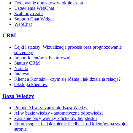
Dodawanie obrazków w oknie czatu
Ustawienia WebChat
Szablony czatu
Support Chat Widget
WebChat
CRM
Lejki i statusy: Wizualizacja procesu oraz prognozowanie
sprzedaży
Import klientów z Fakturowni
Statusy CRM
Notatki
Interesy
Klient a Kontakt – czym się różnią i jak działa ta relacja?
Obsługa klientów
Baza Wiedzy
Pomoc AI w zarządzaniu Bazą Wiedzy
AI w bazie wiedzy - automatyczne odpowiedzi
Zasilanie bazy wiedzy z ticketów helpdesku
Forum sugestii – jak zbierać feedback od klientów na swojej
stronie