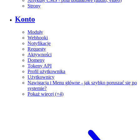
Artykuły CMS - pola dodatkowe (audio, video)
Strony
Konto
Moduły
Webhooki
Notyfikacje
Requesty
Aktywności
Domeny
Tokeny API
Profil użytkownika
Użytkownicy
Nawigacja i Menu główne - jak szybko poruszać się po
systemie?
Pokaż więcej (+4)