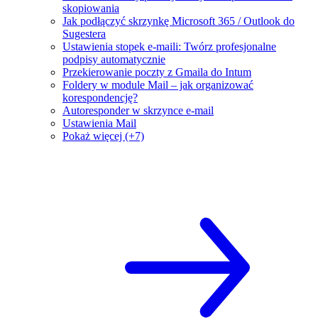
skopiowania
Jak podłączyć skrzynkę Microsoft 365 / Outlook do
Sugestera
Ustawienia stopek e-maili: Twórz profesjonalne
podpisy automatycznie
Przekierowanie poczty z Gmaila do Intum
Foldery w module Mail – jak organizować
korespondencję?
Autoresponder w skrzynce e-mail
Ustawienia Mail
Pokaż więcej (+7)