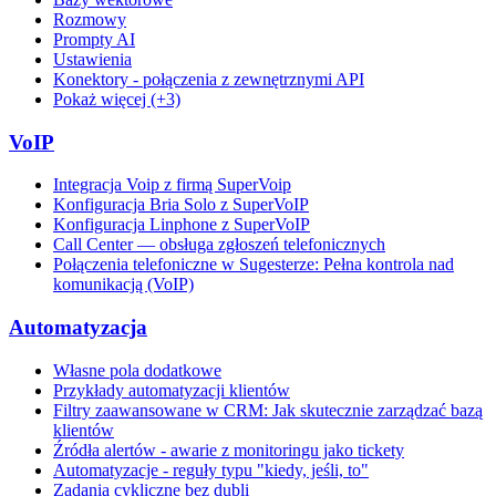
Rozmowy
Prompty AI
Ustawienia
Konektory - połączenia z zewnętrznymi API
Pokaż więcej (+3)
VoIP
Integracja Voip z firmą SuperVoip
Konfiguracja Bria Solo z SuperVoIP
Konfiguracja Linphone z SuperVoIP
Call Center — obsługa zgłoszeń telefonicznych
Połączenia telefoniczne w Sugesterze: Pełna kontrola nad
komunikacją (VoIP)
Automatyzacja
Własne pola dodatkowe
Przykłady automatyzacji klientów
Filtry zaawansowane w CRM: Jak skutecznie zarządzać bazą
klientów
Źródła alertów - awarie z monitoringu jako tickety
Automatyzacje - reguły typu "kiedy, jeśli, to"
Zadania cykliczne bez dubli