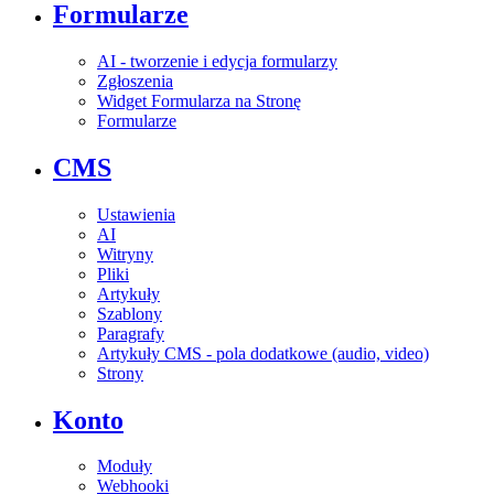
Formularze
AI - tworzenie i edycja formularzy
Zgłoszenia
Widget Formularza na Stronę
Formularze
CMS
Ustawienia
AI
Witryny
Pliki
Artykuły
Szablony
Paragrafy
Artykuły CMS - pola dodatkowe (audio, video)
Strony
Konto
Moduły
Webhooki