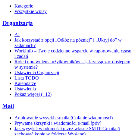
Kategorie
Wszystkie wpisy
Organizacja
AI
Jak korzystać z opcji „Odłóż na później” i „Ukryj do” w
zadaniach?
WorkInfo – Twoje codzienne wsparcie w raportowaniu czasu
i zadań
Role i uprawnienia użytkowników – jak zarządzać dostępem
w systemie?
Ustawienia Organizacji
Lista TODO
Kalendarze
Ustawienia
Pokaż więcej (+12)
Mail
Anulowanie wysyłki e-maila (Cofanie wiadomości)
Prywatne skrzynki i wiadomości e-mail [priv]
Jak wysyłać wiadomości przez własne SMTP Gmaila (i
zachować kopie w folderze Wysłane)