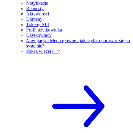
Notyfikacje
Requesty
Aktywności
Domeny
Tokeny API
Profil użytkownika
Użytkownicy
Nawigacja i Menu główne - jak szybko poruszać się po
systemie?
Pokaż więcej (+4)