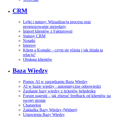
CRM
Lejki i statusy: Wizualizacja procesu oraz
prognozowanie sprzedaży
Import klientów z Fakturowni
Statusy CRM
Notatki
Interesy
Klient a Kontakt – czym się różnią i jak działa ta
relacja?
Obsługa klientów
Baza Wiedzy
Pomoc AI w zarządzaniu Bazą Wiedzy
AI w bazie wiedzy - automatyczne odpowiedzi
Zasilanie bazy wiedzy z ticketów helpdesku
Forum sugestii – jak zbierać feedback od klientów na
swojej stronie
Changelog
Zakładka Bazy Wiedzy (Widget)
Ustawienia Bazy Wiedzy