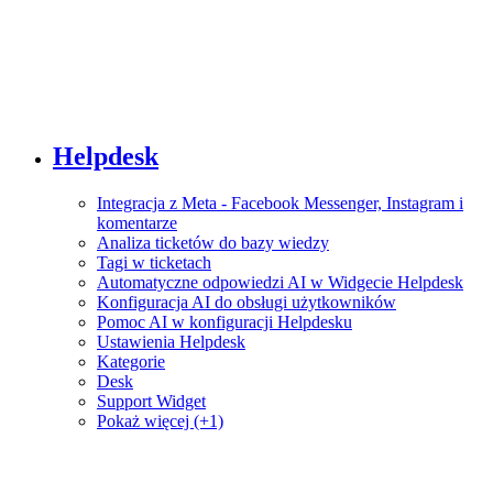
Helpdesk
Integracja z Meta - Facebook Messenger, Instagram i
komentarze
Analiza ticketów do bazy wiedzy
Tagi w ticketach
Automatyczne odpowiedzi AI w Widgecie Helpdesk
Konfiguracja AI do obsługi użytkowników
Pomoc AI w konfiguracji Helpdesku
Ustawienia Helpdesk
Kategorie
Desk
Support Widget
Pokaż więcej (+1)