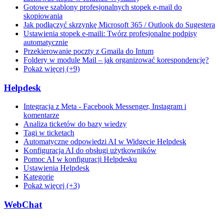
Gotowe szablony profesjonalnych stopek e-mail do
skopiowania
Jak podłączyć skrzynkę Microsoft 365 / Outlook do Sugestera
Ustawienia stopek e-maili: Twórz profesjonalne podpisy
automatycznie
Przekierowanie poczty z Gmaila do Intum
Foldery w module Mail – jak organizować korespondencję?
Pokaż więcej (+9)
Helpdesk
Integracja z Meta - Facebook Messenger, Instagram i
komentarze
Analiza ticketów do bazy wiedzy
Tagi w ticketach
Automatyczne odpowiedzi AI w Widgecie Helpdesk
Konfiguracja AI do obsługi użytkowników
Pomoc AI w konfiguracji Helpdesku
Ustawienia Helpdesk
Kategorie
Pokaż więcej (+3)
WebChat