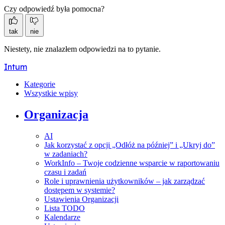
Czy odpowiedź była pomocna?
tak
nie
Niestety, nie znalazłem odpowiedzi na to pytanie.
Intum
Kategorie
Wszystkie wpisy
Organizacja
AI
Jak korzystać z opcji „Odłóż na później” i „Ukryj do”
w zadaniach?
WorkInfo – Twoje codzienne wsparcie w raportowaniu
czasu i zadań
Role i uprawnienia użytkowników – jak zarządzać
dostępem w systemie?
Ustawienia Organizacji
Lista TODO
Kalendarze