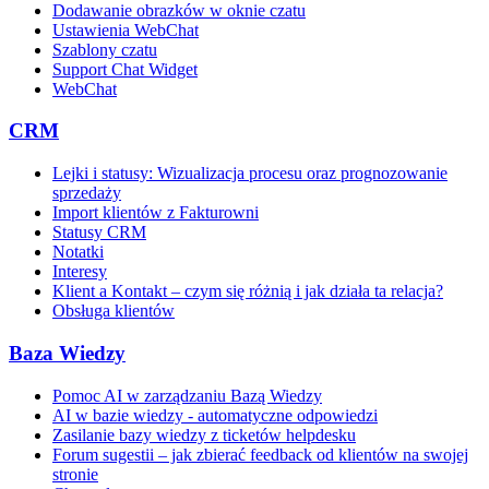
Dodawanie obrazków w oknie czatu
Ustawienia WebChat
Szablony czatu
Support Chat Widget
WebChat
CRM
Lejki i statusy: Wizualizacja procesu oraz prognozowanie
sprzedaży
Import klientów z Fakturowni
Statusy CRM
Notatki
Interesy
Klient a Kontakt – czym się różnią i jak działa ta relacja?
Obsługa klientów
Baza Wiedzy
Pomoc AI w zarządzaniu Bazą Wiedzy
AI w bazie wiedzy - automatyczne odpowiedzi
Zasilanie bazy wiedzy z ticketów helpdesku
Forum sugestii – jak zbierać feedback od klientów na swojej
stronie