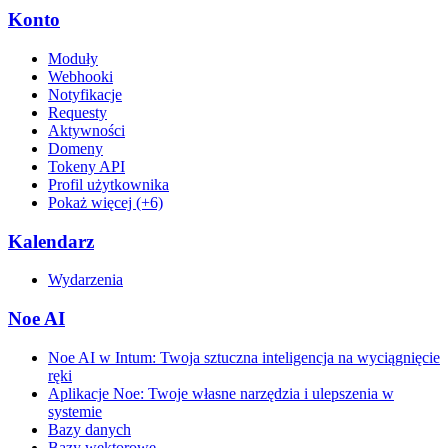
Konto
Moduły
Webhooki
Notyfikacje
Requesty
Aktywności
Domeny
Tokeny API
Profil użytkownika
Pokaż więcej (+6)
Kalendarz
Wydarzenia
Noe AI
Noe AI w Intum: Twoja sztuczna inteligencja na wyciągnięcie
ręki
Aplikacje Noe: Twoje własne narzędzia i ulepszenia w
systemie
Bazy danych
Bazy wektorowe