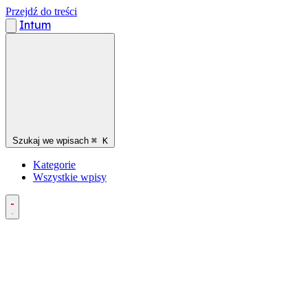
Przejdź do treści
Intum
Szukaj we wpisach
⌘
K
Kategorie
Wszystkie wpisy