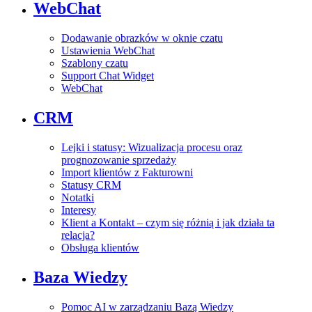
WebChat
Dodawanie obrazków w oknie czatu
Ustawienia WebChat
Szablony czatu
Support Chat Widget
WebChat
CRM
Lejki i statusy: Wizualizacja procesu oraz
prognozowanie sprzedaży
Import klientów z Fakturowni
Statusy CRM
Notatki
Interesy
Klient a Kontakt – czym się różnią i jak działa ta
relacja?
Obsługa klientów
Baza Wiedzy
Pomoc AI w zarządzaniu Bazą Wiedzy