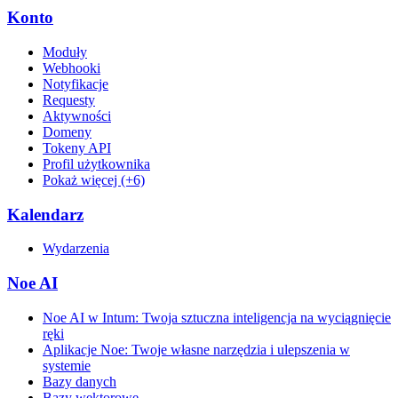
Konto
Moduły
Webhooki
Notyfikacje
Requesty
Aktywności
Domeny
Tokeny API
Profil użytkownika
Pokaż więcej (+6)
Kalendarz
Wydarzenia
Noe AI
Noe AI w Intum: Twoja sztuczna inteligencja na wyciągnięcie
ręki
Aplikacje Noe: Twoje własne narzędzia i ulepszenia w
systemie
Bazy danych
Bazy wektorowe