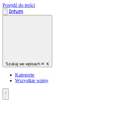
Przejdź do treści
Intum
Szukaj we wpisach
⌘
K
Kategorie
Wszystkie wpisy