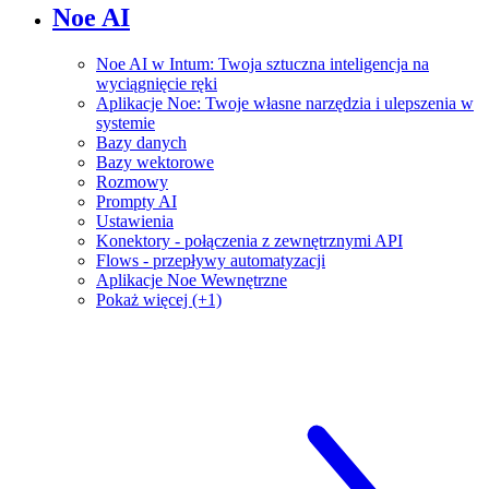
Noe AI
Noe AI w Intum: Twoja sztuczna inteligencja na
wyciągnięcie ręki
Aplikacje Noe: Twoje własne narzędzia i ulepszenia w
systemie
Bazy danych
Bazy wektorowe
Rozmowy
Prompty AI
Ustawienia
Konektory - połączenia z zewnętrznymi API
Flows - przepływy automatyzacji
Aplikacje Noe Wewnętrzne
Pokaż więcej (+1)