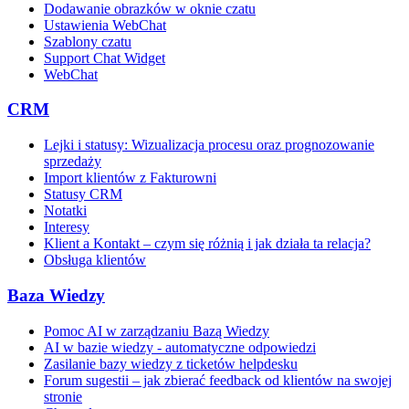
Dodawanie obrazków w oknie czatu
Ustawienia WebChat
Szablony czatu
Support Chat Widget
WebChat
CRM
Lejki i statusy: Wizualizacja procesu oraz prognozowanie
sprzedaży
Import klientów z Fakturowni
Statusy CRM
Notatki
Interesy
Klient a Kontakt – czym się różnią i jak działa ta relacja?
Obsługa klientów
Baza Wiedzy
Pomoc AI w zarządzaniu Bazą Wiedzy
AI w bazie wiedzy - automatyczne odpowiedzi
Zasilanie bazy wiedzy z ticketów helpdesku
Forum sugestii – jak zbierać feedback od klientów na swojej
stronie