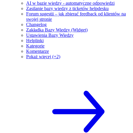
AI w bazie wiedzy - automatyczne odpowiedzi
Zasilanie bazy wiedzy z ticketów helpdesku
Forum sugestii – jak zbierać feedback od klientów na
swojej stronie
Changelog
Zakładka Bazy Wiedzy (Widget)
Ustawienia Bazy Wiedzy
Helplinki
Kategorie
Komentarze
Pokaż więcej (+2)