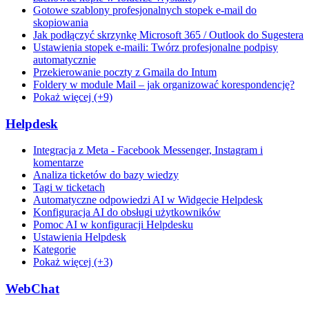
Gotowe szablony profesjonalnych stopek e-mail do
skopiowania
Jak podłączyć skrzynkę Microsoft 365 / Outlook do Sugestera
Ustawienia stopek e-maili: Twórz profesjonalne podpisy
automatycznie
Przekierowanie poczty z Gmaila do Intum
Foldery w module Mail – jak organizować korespondencję?
Pokaż więcej (+9)
Helpdesk
Integracja z Meta - Facebook Messenger, Instagram i
komentarze
Analiza ticketów do bazy wiedzy
Tagi w ticketach
Automatyczne odpowiedzi AI w Widgecie Helpdesk
Konfiguracja AI do obsługi użytkowników
Pomoc AI w konfiguracji Helpdesku
Ustawienia Helpdesk
Kategorie
Pokaż więcej (+3)
WebChat