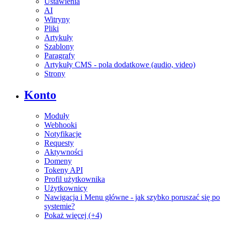
Ustawienia
AI
Witryny
Pliki
Artykuły
Szablony
Paragrafy
Artykuły CMS - pola dodatkowe (audio, video)
Strony
Konto
Moduły
Webhooki
Notyfikacje
Requesty
Aktywności
Domeny
Tokeny API
Profil użytkownika
Użytkownicy
Nawigacja i Menu główne - jak szybko poruszać się po
systemie?
Pokaż więcej (+4)