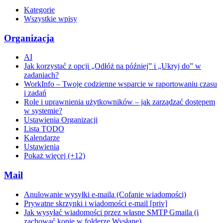
Kategorie
Wszystkie wpisy
Organizacja
AI
Jak korzystać z opcji „Odłóż na później” i „Ukryj do” w
zadaniach?
WorkInfo – Twoje codzienne wsparcie w raportowaniu czasu
i zadań
Role i uprawnienia użytkowników – jak zarządzać dostępem
w systemie?
Ustawienia Organizacji
Lista TODO
Kalendarze
Ustawienia
Pokaż więcej (+12)
Mail
Anulowanie wysyłki e-maila (Cofanie wiadomości)
Prywatne skrzynki i wiadomości e-mail [priv]
Jak wysyłać wiadomości przez własne SMTP Gmaila (i
zachować kopie w folderze Wysłane)