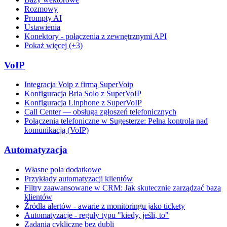
Rozmowy
Prompty AI
Ustawienia
Konektory - połączenia z zewnętrznymi API
Pokaż więcej (+3)
VoIP
Integracja Voip z firmą SuperVoip
Konfiguracja Bria Solo z SuperVoIP
Konfiguracja Linphone z SuperVoIP
Call Center — obsługa zgłoszeń telefonicznych
Połączenia telefoniczne w Sugesterze: Pełna kontrola nad
komunikacją (VoIP)
Automatyzacja
Własne pola dodatkowe
Przykłady automatyzacji klientów
Filtry zaawansowane w CRM: Jak skutecznie zarządzać bazą
klientów
Źródła alertów - awarie z monitoringu jako tickety
Automatyzacje - reguły typu "kiedy, jeśli, to"
Zadania cykliczne bez dubli