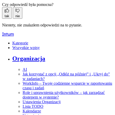
Czy odpowiedź była pomocna?
tak
nie
Niestety, nie znalazłem odpowiedzi na to pytanie.
Intum
Kategorie
Wszystkie wpisy
Organizacja
AI
Jak korzystać z opcji „Odłóż na później” i „Ukryj do”
w zadaniach?
WorkInfo – Twoje codzienne wsparcie w raportowaniu
czasu i zadań
Role i uprawnienia użytkowników – jak zarządzać
dostępem w systemie?
Ustawienia Organizacji
Lista TODO
Kalendarze