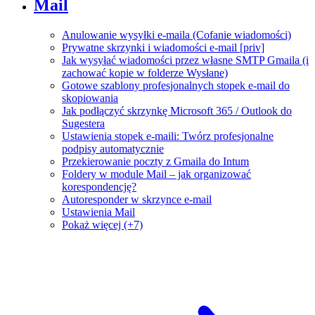
Mail
Anulowanie wysyłki e-maila (Cofanie wiadomości)
Prywatne skrzynki i wiadomości e-mail [priv]
Jak wysyłać wiadomości przez własne SMTP Gmaila (i
zachować kopie w folderze Wysłane)
Gotowe szablony profesjonalnych stopek e-mail do
skopiowania
Jak podłączyć skrzynkę Microsoft 365 / Outlook do
Sugestera
Ustawienia stopek e-maili: Twórz profesjonalne
podpisy automatycznie
Przekierowanie poczty z Gmaila do Intum
Foldery w module Mail – jak organizować
korespondencję?
Autoresponder w skrzynce e-mail
Ustawienia Mail
Pokaż więcej (+7)