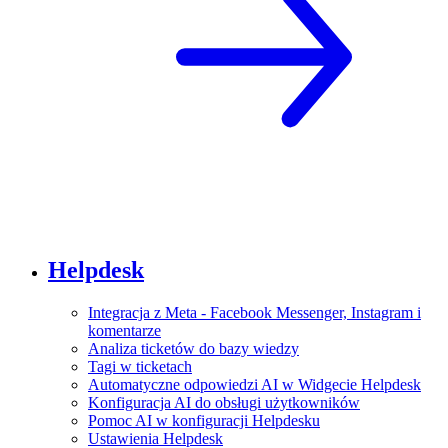
Helpdesk
Integracja z Meta - Facebook Messenger, Instagram i
komentarze
Analiza ticketów do bazy wiedzy
Tagi w ticketach
Automatyczne odpowiedzi AI w Widgecie Helpdesk
Konfiguracja AI do obsługi użytkowników
Pomoc AI w konfiguracji Helpdesku
Ustawienia Helpdesk