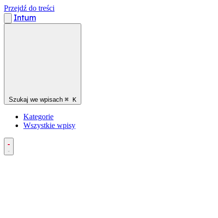
Przejdź do treści
Intum
Szukaj we wpisach
⌘
K
Kategorie
Wszystkie wpisy