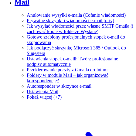
Mail
Anulowanie wysyłki e-maila (Cofanie wiadomości)
Prywatne skrzynki i wiadomości e-mail [priv]
Jak wysyłać wiadomości przez własne SMTP Gmaila (i
zachować kopie w folderze Wysłane)
Gotowe szablony profesjonalnych stopek e-mail do
skopiowania
Jak podłączyć skrzynkę Microsoft 365 / Outlook do
Sugestera
Ustawienia stopek e-maili: Twórz profesjonalne
podpisy automatycznie
Przekierowanie poczty z Gmaila do Intum
Foldery w module Mail – jak organizować
korespondencję?
Autoresponder w skrzynce e-mail
Ustawienia Mail
Pokaż więcej (+7)