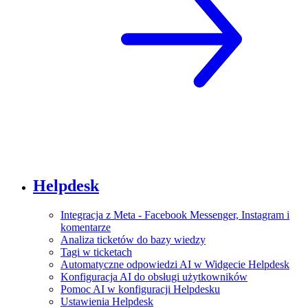
Helpdesk
Integracja z Meta - Facebook Messenger, Instagram i
komentarze
Analiza ticketów do bazy wiedzy
Tagi w ticketach
Automatyczne odpowiedzi AI w Widgecie Helpdesk
Konfiguracja AI do obsługi użytkowników
Pomoc AI w konfiguracji Helpdesku
Ustawienia Helpdesk