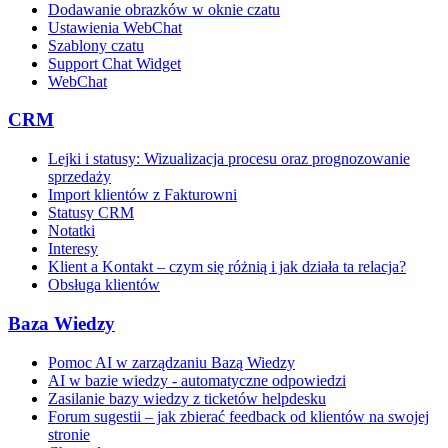
Dodawanie obrazków w oknie czatu
Ustawienia WebChat
Szablony czatu
Support Chat Widget
WebChat
CRM
Lejki i statusy: Wizualizacja procesu oraz prognozowanie
sprzedaży
Import klientów z Fakturowni
Statusy CRM
Notatki
Interesy
Klient a Kontakt – czym się różnią i jak działa ta relacja?
Obsługa klientów
Baza Wiedzy
Pomoc AI w zarządzaniu Bazą Wiedzy
AI w bazie wiedzy - automatyczne odpowiedzi
Zasilanie bazy wiedzy z ticketów helpdesku
Forum sugestii – jak zbierać feedback od klientów na swojej
stronie