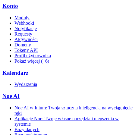
Konto
Moduły
Webhooki
Notyfikacje
Requesty
Aktywności
Domeny
Tokeny API
Profil użytkownika
Pokaż więcej (+6)
Kalendarz
Wydarzenia
Noe AI
Noe AI w Intum: Twoja sztuczna inteligencja na wyciągnięcie
ręki
Aplikacje Noe: Twoje własne narzędzia i ulepszenia w
systemie
Bazy danych
Bazy wektorowe