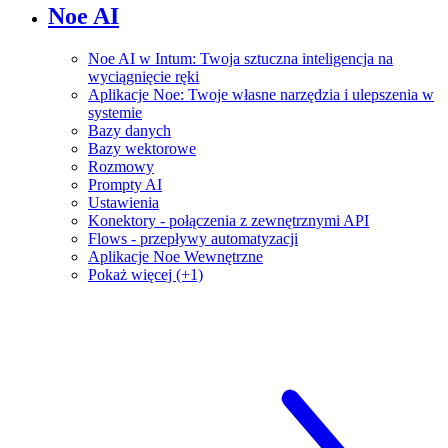
Noe AI
Noe AI w Intum: Twoja sztuczna inteligencja na
wyciągnięcie ręki
Aplikacje Noe: Twoje własne narzędzia i ulepszenia w
systemie
Bazy danych
Bazy wektorowe
Rozmowy
Prompty AI
Ustawienia
Konektory - połączenia z zewnętrznymi API
Flows - przepływy automatyzacji
Aplikacje Noe Wewnętrzne
Pokaż więcej (+1)