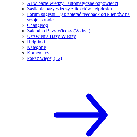
AI w bazie wiedzy - automatyczne odpowiedzi
Zasilanie bazy wiedzy z ticketów helpdesku
Forum sugestii – jak zbierać feedback od klientów na
swojej stronie
Changelog
Zakładka Bazy Wiedzy (Widget)
Ustawienia Bazy Wiedzy
Helplinki
Kategorie
Komentarze
Pokaż więcej (+2)