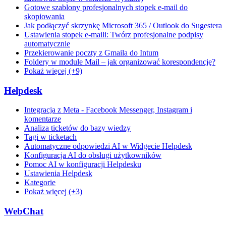
Gotowe szablony profesjonalnych stopek e-mail do
skopiowania
Jak podłączyć skrzynkę Microsoft 365 / Outlook do Sugestera
Ustawienia stopek e-maili: Twórz profesjonalne podpisy
automatycznie
Przekierowanie poczty z Gmaila do Intum
Foldery w module Mail – jak organizować korespondencję?
Pokaż więcej (+9)
Helpdesk
Integracja z Meta - Facebook Messenger, Instagram i
komentarze
Analiza ticketów do bazy wiedzy
Tagi w ticketach
Automatyczne odpowiedzi AI w Widgecie Helpdesk
Konfiguracja AI do obsługi użytkowników
Pomoc AI w konfiguracji Helpdesku
Ustawienia Helpdesk
Kategorie
Pokaż więcej (+3)
WebChat