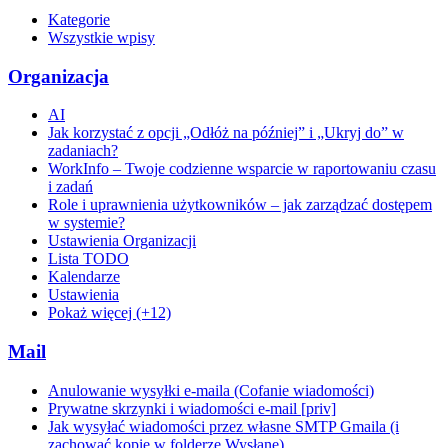
Kategorie
Wszystkie wpisy
Organizacja
AI
Jak korzystać z opcji „Odłóż na później” i „Ukryj do” w
zadaniach?
WorkInfo – Twoje codzienne wsparcie w raportowaniu czasu
i zadań
Role i uprawnienia użytkowników – jak zarządzać dostępem
w systemie?
Ustawienia Organizacji
Lista TODO
Kalendarze
Ustawienia
Pokaż więcej (+12)
Mail
Anulowanie wysyłki e-maila (Cofanie wiadomości)
Prywatne skrzynki i wiadomości e-mail [priv]
Jak wysyłać wiadomości przez własne SMTP Gmaila (i
zachować kopie w folderze Wysłane)