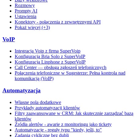
Rozmowy
Prompty AI
Ustawienia
Konektory - połączenia z zewnętrznymi API
Pokaż więcej (+3)
VoIP
Integracja Voip z firmą SuperVoip
Konfiguracja Bria Solo z SuperVoIP
Konfiguracja Linphone z SuperVoIP
Call Center — obsługa zgłoszeń telefonicznych
Połączenia telefoniczne w Sugesterze: Pełna kontrola nad
komunikacją (VoIP)
Automatyzacja
Własne pola dodatkowe
Przykłady automatyzacji klientów
Filtry zaawansowane w CRM: Jak skutecznie zarządzać bazą
klientów
Źródła alertów - awarie z monitoringu jako tickety
Automatyzacje - reguły typu "kiedy, jeśli, to"
Zadania cykliczne bez dubli