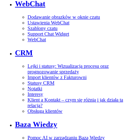
WebChat
Dodawanie obrazków w oknie czatu
Ustawienia WebChat
Szablony czatu
Support Chat Widget
WebChat
CRM
Lejki i statusy: Wizualizacja procesu oraz
prognozowanie sprzedaży
Import klientów z Fakturowni
Statusy CRM
Notatki
Interesy
Klient a Kontakt – czym się różnią i jak działa ta
relacja?
Obsługa klientów
Baza Wiedzy
Pomoc AI w zarządzaniu Bazą Wiedzy