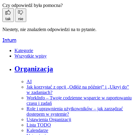
Czy odpowiedź była pomocna?
tak
nie
Niestety, nie znalazłem odpowiedzi na to pytanie.
Intum
Kategorie
Wszystkie wpisy
Organizacja
AI
Jak korzystać z opcji „Odłóż na później” i „Ukryj do”
w zadaniach?
WorkInfo – Twoje codzienne wsparcie w raportowaniu
czasu i zadań
Role i uprawnienia użytkowników – jak zarządzać
dostępem w systemie?
Ustawienia Organizacji
Lista TODO
Kalendarze