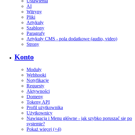
Ustawienia
AI
Witryny
Pliki
Artykuły
Szablony
Paragrafy
Artykuły CMS - pola dodatkowe (audio, video)
Strony
Konto
Moduły
Webhooki
Notyfikacje
Requesty
Aktywności
Domeny
Tokeny API
Profil użytkownika
Użytkownicy
Nawigacja i Menu główne - jak szybko poruszać się po
systemie?
Pokaż więcej (+4)