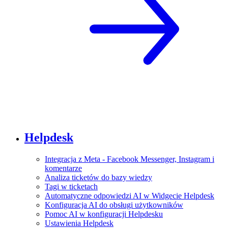
Helpdesk
Integracja z Meta - Facebook Messenger, Instagram i
komentarze
Analiza ticketów do bazy wiedzy
Tagi w ticketach
Automatyczne odpowiedzi AI w Widgecie Helpdesk
Konfiguracja AI do obsługi użytkowników
Pomoc AI w konfiguracji Helpdesku
Ustawienia Helpdesk