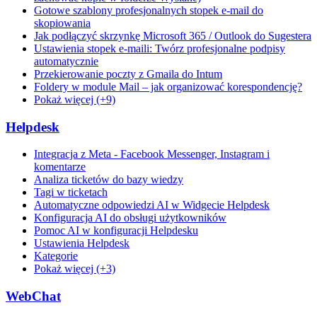
Gotowe szablony profesjonalnych stopek e-mail do
skopiowania
Jak podłączyć skrzynkę Microsoft 365 / Outlook do Sugestera
Ustawienia stopek e-maili: Twórz profesjonalne podpisy
automatycznie
Przekierowanie poczty z Gmaila do Intum
Foldery w module Mail – jak organizować korespondencję?
Pokaż więcej (+9)
Helpdesk
Integracja z Meta - Facebook Messenger, Instagram i
komentarze
Analiza ticketów do bazy wiedzy
Tagi w ticketach
Automatyczne odpowiedzi AI w Widgecie Helpdesk
Konfiguracja AI do obsługi użytkowników
Pomoc AI w konfiguracji Helpdesku
Ustawienia Helpdesk
Kategorie
Pokaż więcej (+3)
WebChat