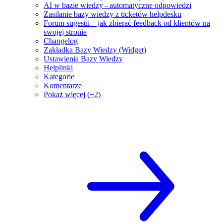
AI w bazie wiedzy - automatyczne odpowiedzi
Zasilanie bazy wiedzy z ticketów helpdesku
Forum sugestii – jak zbierać feedback od klientów na
swojej stronie
Changelog
Zakładka Bazy Wiedzy (Widget)
Ustawienia Bazy Wiedzy
Helplinki
Kategorie
Komentarze
Pokaż więcej (+2)