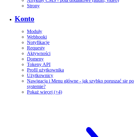
Artykuły CMS - pola dodatkowe (audio, video)
Strony
Konto
Moduły
Webhooki
Notyfikacje
Requesty
Aktywności
Domeny
Tokeny API
Profil użytkownika
Użytkownicy
Nawigacja i Menu główne - jak szybko poruszać się po
systemie?
Pokaż więcej (+4)