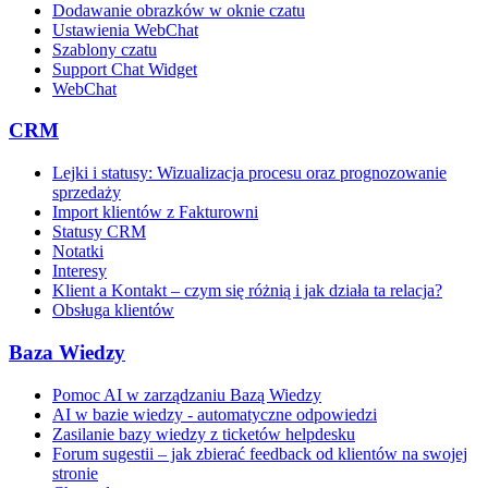
Dodawanie obrazków w oknie czatu
Ustawienia WebChat
Szablony czatu
Support Chat Widget
WebChat
CRM
Lejki i statusy: Wizualizacja procesu oraz prognozowanie
sprzedaży
Import klientów z Fakturowni
Statusy CRM
Notatki
Interesy
Klient a Kontakt – czym się różnią i jak działa ta relacja?
Obsługa klientów
Baza Wiedzy
Pomoc AI w zarządzaniu Bazą Wiedzy
AI w bazie wiedzy - automatyczne odpowiedzi
Zasilanie bazy wiedzy z ticketów helpdesku
Forum sugestii – jak zbierać feedback od klientów na swojej
stronie