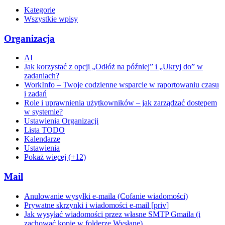
Kategorie
Wszystkie wpisy
Organizacja
AI
Jak korzystać z opcji „Odłóż na później” i „Ukryj do” w
zadaniach?
WorkInfo – Twoje codzienne wsparcie w raportowaniu czasu
i zadań
Role i uprawnienia użytkowników – jak zarządzać dostępem
w systemie?
Ustawienia Organizacji
Lista TODO
Kalendarze
Ustawienia
Pokaż więcej (+12)
Mail
Anulowanie wysyłki e-maila (Cofanie wiadomości)
Prywatne skrzynki i wiadomości e-mail [priv]
Jak wysyłać wiadomości przez własne SMTP Gmaila (i
zachować kopie w folderze Wysłane)