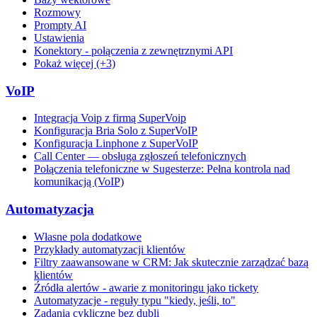
Rozmowy
Prompty AI
Ustawienia
Konektory - połączenia z zewnętrznymi API
Pokaż więcej (+3)
VoIP
Integracja Voip z firmą SuperVoip
Konfiguracja Bria Solo z SuperVoIP
Konfiguracja Linphone z SuperVoIP
Call Center — obsługa zgłoszeń telefonicznych
Połączenia telefoniczne w Sugesterze: Pełna kontrola nad
komunikacją (VoIP)
Automatyzacja
Własne pola dodatkowe
Przykłady automatyzacji klientów
Filtry zaawansowane w CRM: Jak skutecznie zarządzać bazą
klientów
Źródła alertów - awarie z monitoringu jako tickety
Automatyzacje - reguły typu "kiedy, jeśli, to"
Zadania cykliczne bez dubli