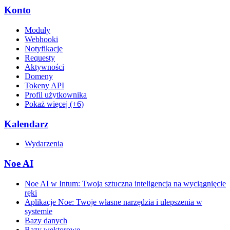
Konto
Moduły
Webhooki
Notyfikacje
Requesty
Aktywności
Domeny
Tokeny API
Profil użytkownika
Pokaż więcej (+6)
Kalendarz
Wydarzenia
Noe AI
Noe AI w Intum: Twoja sztuczna inteligencja na wyciągnięcie
ręki
Aplikacje Noe: Twoje własne narzędzia i ulepszenia w
systemie
Bazy danych
Bazy wektorowe