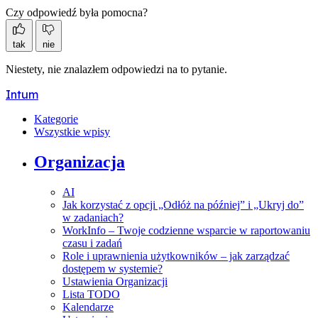
Czy odpowiedź była pomocna?
tak
nie
Niestety, nie znalazłem odpowiedzi na to pytanie.
Intum
Kategorie
Wszystkie wpisy
Organizacja
AI
Jak korzystać z opcji „Odłóż na później” i „Ukryj do”
w zadaniach?
WorkInfo – Twoje codzienne wsparcie w raportowaniu
czasu i zadań
Role i uprawnienia użytkowników – jak zarządzać
dostępem w systemie?
Ustawienia Organizacji
Lista TODO
Kalendarze