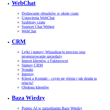
WebChat
Dodawanie obrazków w oknie czatu
Ustawienia WebChat
Szablony czatu
Support Chat Widget
WebChat
CRM
Lejki i statusy: Wizualizacja procesu oraz
prognozowanie sprzedaży
Import klientów z Fakturowni
Statusy CRM
Notatki
Interesy
Klient a Kontakt – czym się różnią i jak działa ta
relacja?
Obsługa klientów
Baza Wiedzy
Pomoc AI w zarządzaniu Bazą Wiedzy