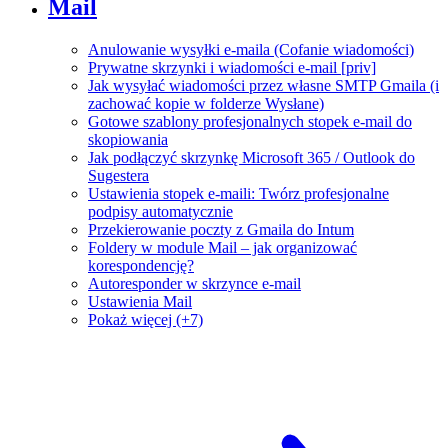
Mail
Anulowanie wysyłki e-maila (Cofanie wiadomości)
Prywatne skrzynki i wiadomości e-mail [priv]
Jak wysyłać wiadomości przez własne SMTP Gmaila (i
zachować kopie w folderze Wysłane)
Gotowe szablony profesjonalnych stopek e-mail do
skopiowania
Jak podłączyć skrzynkę Microsoft 365 / Outlook do
Sugestera
Ustawienia stopek e-maili: Twórz profesjonalne
podpisy automatycznie
Przekierowanie poczty z Gmaila do Intum
Foldery w module Mail – jak organizować
korespondencję?
Autoresponder w skrzynce e-mail
Ustawienia Mail
Pokaż więcej (+7)