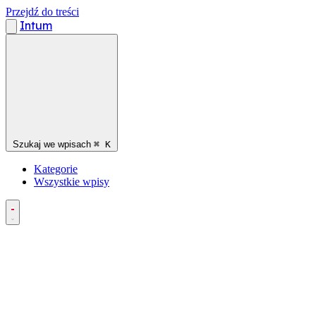
Przejdź do treści
Intum
Szukaj we wpisach
⌘
K
Kategorie
Wszystkie wpisy