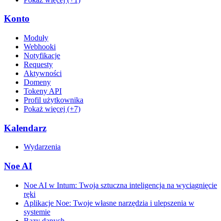
Konto
Moduły
Webhooki
Notyfikacje
Requesty
Aktywności
Domeny
Tokeny API
Profil użytkownika
Pokaż więcej (+7)
Kalendarz
Wydarzenia
Noe AI
Noe AI w Intum: Twoja sztuczna inteligencja na wyciągnięcie
ręki
Aplikacje Noe: Twoje własne narzędzia i ulepszenia w
systemie
Bazy danych