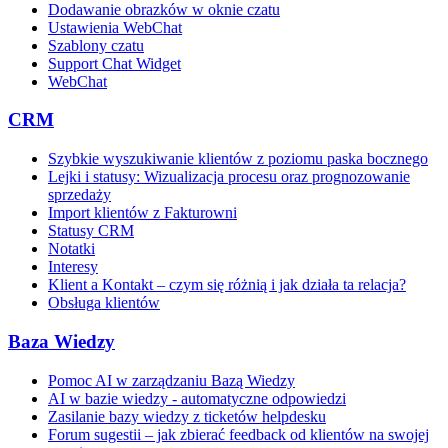
Dodawanie obrazków w oknie czatu
Ustawienia WebChat
Szablony czatu
Support Chat Widget
WebChat
CRM
Szybkie wyszukiwanie klientów z poziomu paska bocznego
Lejki i statusy: Wizualizacja procesu oraz prognozowanie
sprzedaży
Import klientów z Fakturowni
Statusy CRM
Notatki
Interesy
Klient a Kontakt – czym się różnią i jak działa ta relacja?
Obsługa klientów
Baza Wiedzy
Pomoc AI w zarządzaniu Bazą Wiedzy
AI w bazie wiedzy - automatyczne odpowiedzi
Zasilanie bazy wiedzy z ticketów helpdesku
Forum sugestii – jak zbierać feedback od klientów na swojej