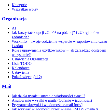
Kategorie
Wszystkie wpisy
Organizacja
AI
Jak korzystać z opcji „Odłóż na później” i „Ukryj do” w
zadaniach?
WorkInfo – Twoje codzienne wsparcie w raportowaniu czasu
i zadań
Role i uprawnienia użytkowników – jak zarządzać dostępem
w systemie?
Ustawienia Organizacji
Lista TODO
Kalendarze
Ustawienia
Pokaż więcej (+12)
Mail
Jak działa trwałe usuwanie wiadomości e-mail?
Anulowanie wysyłki e-maila (Cofanie wiadomości)
Prywatne skrzynki i wiadomości e-mail [priv]
Jak wysyłać wiadomości przez własne SMTP Gmaila (i