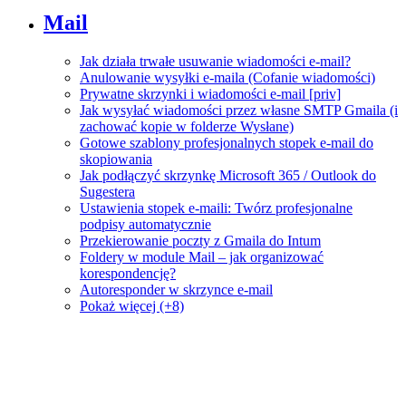
Mail
Jak działa trwałe usuwanie wiadomości e-mail?
Anulowanie wysyłki e-maila (Cofanie wiadomości)
Prywatne skrzynki i wiadomości e-mail [priv]
Jak wysyłać wiadomości przez własne SMTP Gmaila (i
zachować kopie w folderze Wysłane)
Gotowe szablony profesjonalnych stopek e-mail do
skopiowania
Jak podłączyć skrzynkę Microsoft 365 / Outlook do
Sugestera
Ustawienia stopek e-maili: Twórz profesjonalne
podpisy automatycznie
Przekierowanie poczty z Gmaila do Intum
Foldery w module Mail – jak organizować
korespondencję?
Autoresponder w skrzynce e-mail
Pokaż więcej (+8)