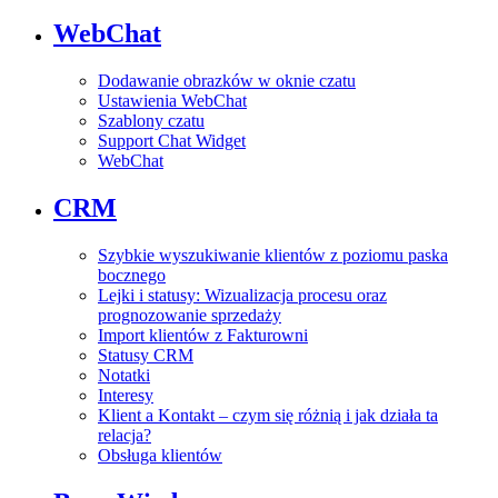
WebChat
Dodawanie obrazków w oknie czatu
Ustawienia WebChat
Szablony czatu
Support Chat Widget
WebChat
CRM
Szybkie wyszukiwanie klientów z poziomu paska
bocznego
Lejki i statusy: Wizualizacja procesu oraz
prognozowanie sprzedaży
Import klientów z Fakturowni
Statusy CRM
Notatki
Interesy
Klient a Kontakt – czym się różnią i jak działa ta
relacja?
Obsługa klientów