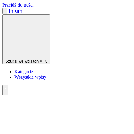
Przejdź do treści
Intum
Szukaj we wpisach
⌘
K
Kategorie
Wszystkie wpisy