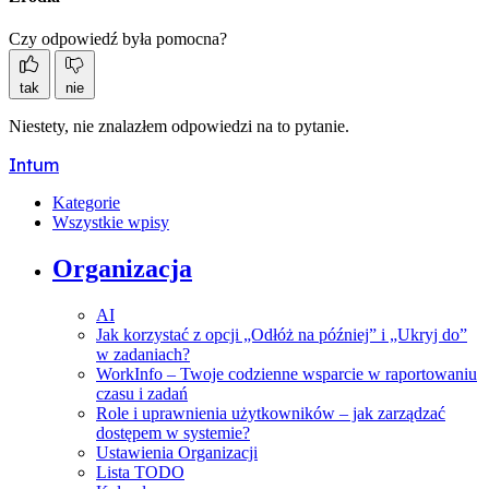
Czy odpowiedź była pomocna?
tak
nie
Niestety, nie znalazłem odpowiedzi na to pytanie.
Intum
Kategorie
Wszystkie wpisy
Organizacja
AI
Jak korzystać z opcji „Odłóż na później” i „Ukryj do”
w zadaniach?
WorkInfo – Twoje codzienne wsparcie w raportowaniu
czasu i zadań
Role i uprawnienia użytkowników – jak zarządzać
dostępem w systemie?
Ustawienia Organizacji
Lista TODO