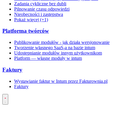
Zadania cykliczne bez dubli
Pilnowanie czasu odpowiedzi
Nieobecności i zastępstwa
Pokaż więcej (+1)
Platforma twórców
Publikowanie modułów - jak działa wersjonowanie
Tworzenie własnego SaaS-a na bazie intum
Udostępnianie modułów innym użytkownikom
Platform — własne moduły w intum
Faktury
Wystawianie faktur w Intum przez Fakturownia.pl
Faktury