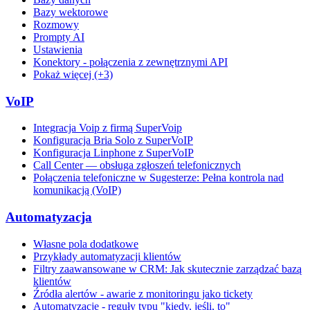
Bazy wektorowe
Rozmowy
Prompty AI
Ustawienia
Konektory - połączenia z zewnętrznymi API
Pokaż więcej (+3)
VoIP
Integracja Voip z firmą SuperVoip
Konfiguracja Bria Solo z SuperVoIP
Konfiguracja Linphone z SuperVoIP
Call Center — obsługa zgłoszeń telefonicznych
Połączenia telefoniczne w Sugesterze: Pełna kontrola nad
komunikacją (VoIP)
Automatyzacja
Własne pola dodatkowe
Przykłady automatyzacji klientów
Filtry zaawansowane w CRM: Jak skutecznie zarządzać bazą
klientów
Źródła alertów - awarie z monitoringu jako tickety
Automatyzacje - reguły typu "kiedy, jeśli, to"