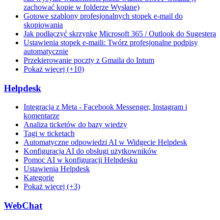
zachować kopie w folderze Wysłane)
Gotowe szablony profesjonalnych stopek e-mail do
skopiowania
Jak podłączyć skrzynkę Microsoft 365 / Outlook do Sugestera
Ustawienia stopek e-maili: Twórz profesjonalne podpisy
automatycznie
Przekierowanie poczty z Gmaila do Intum
Pokaż więcej (+10)
Helpdesk
Integracja z Meta - Facebook Messenger, Instagram i
komentarze
Analiza ticketów do bazy wiedzy
Tagi w ticketach
Automatyczne odpowiedzi AI w Widgecie Helpdesk
Konfiguracja AI do obsługi użytkowników
Pomoc AI w konfiguracji Helpdesku
Ustawienia Helpdesk
Kategorie
Pokaż więcej (+3)
WebChat