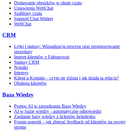
Dodawanie obrazków w oknie czatu
Ustawienia WebChat
Szablony czatu
Support Chat Widget
WebChat
CRM
Lejki i statusy: Wizualizacja procesu oraz prognozowanie
sprzedaży
Import klientów z Fakturowni
Statusy CRM
Notatki
Interesy
Klient a Kontakt – czym się różnią i jak działa ta relacja?
Obsługa klientów
Baza Wiedzy
Pomoc AI w zarządzaniu Bazą Wiedzy
AI w bazie wiedzy - automatyczne odpowiedzi
Zasilanie bazy wiedzy z ticketów helpdesku
Forum sugestii – jak zbierać feedback od klientów na swojej
stronie