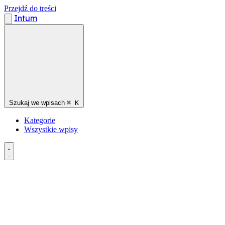
Przejdź do treści
Intum
Szukaj we wpisach
⌘
K
Kategorie
Wszystkie wpisy