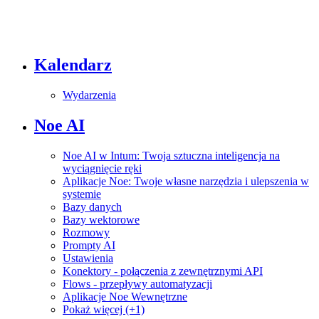
Kalendarz
Wydarzenia
Noe AI
Noe AI w Intum: Twoja sztuczna inteligencja na
wyciągnięcie ręki
Aplikacje Noe: Twoje własne narzędzia i ulepszenia w
systemie
Bazy danych
Bazy wektorowe
Rozmowy
Prompty AI
Ustawienia
Konektory - połączenia z zewnętrznymi API
Flows - przepływy automatyzacji
Aplikacje Noe Wewnętrzne
Pokaż więcej (+1)