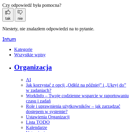
Czy odpowiedź była pomocna?
tak
nie
Niestety, nie znalazłem odpowiedzi na to pytanie.
Intum
Kategorie
Wszystkie wpisy
Organizacja
AI
Jak korzystać z opcji „Odłóż na później” i „Ukryj do”
w zadaniach?
WorkInfo – Twoje codzienne wsparcie w raportowaniu
czasu i zadań
Role i uprawnienia użytkowników – jak zarządzać
dostępem w systemie?
Ustawienia Organizacji
Lista TODO
Kalendarze