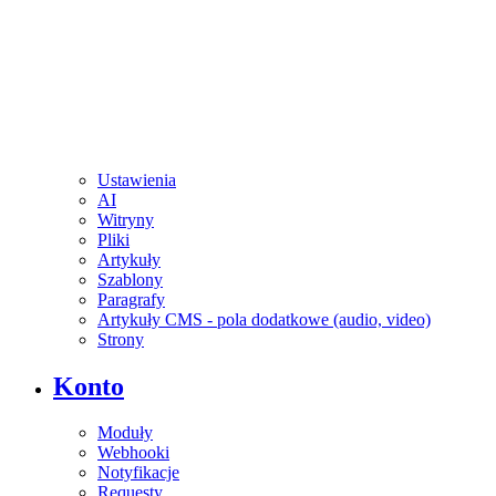
Ustawienia
AI
Witryny
Pliki
Artykuły
Szablony
Paragrafy
Artykuły CMS - pola dodatkowe (audio, video)
Strony
Konto
Moduły
Webhooki
Notyfikacje
Requesty