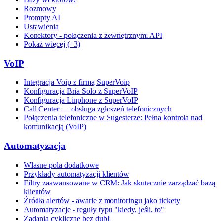
Rozmowy
Prompty AI
Ustawienia
Konektory - połączenia z zewnętrznymi API
Pokaż więcej (+3)
VoIP
Integracja Voip z firmą SuperVoip
Konfiguracja Bria Solo z SuperVoIP
Konfiguracja Linphone z SuperVoIP
Call Center — obsługa zgłoszeń telefonicznych
Połączenia telefoniczne w Sugesterze: Pełna kontrola nad
komunikacją (VoIP)
Automatyzacja
Własne pola dodatkowe
Przykłady automatyzacji klientów
Filtry zaawansowane w CRM: Jak skutecznie zarządzać bazą
klientów
Źródła alertów - awarie z monitoringu jako tickety
Automatyzacje - reguły typu "kiedy, jeśli, to"
Zadania cykliczne bez dubli