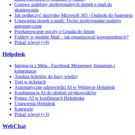
Gotowe szablony profesjonalnych stopek e-mail do
skopiowania
Jak podłączyć skrzynkę Microsoft 365 / Outlook do Sugestera
Ustawienia stopek e-maili: Twórz profesjonalne podpisy
automatycznie
Przekierowanie poczty z Gmaila do Intum
Foldery w module Mail – jak organizować korespondencję?
Pokaż więcej (+9)
Helpdesk
Integracja z Meta - Facebook Messenger, Instagram i
komentarze
Analiza ticketów do bazy wiedzy
Tagi w ticketach
Automatyczne odpowiedzi AI w Widgecie Helpdesk
Konfiguracja AI do obsługi użytkowników
Pomoc AI w konfiguracji Helpdesku
Ustawienia Helpdesk
Kategorie
Pokaż więcej (+3)
WebChat