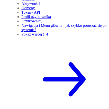
Aktywności
Domeny
Tokeny API
Profil użytkownika
Użytkownicy
Nawigacja i Menu główne - jak szybko poruszać się po
systemie?
Pokaż więcej (+4)