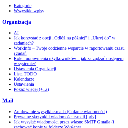
Kategorie
Wszystkie wpisy
Organizacja
AI
Jak korzystać z opcji „Odłóż na później” i „Ukryj do” w
zadaniach?
WorkInfo – Twoje codzienne wsparcie w raportowaniu czasu
i zadań
Role i uprawnienia użytkowników – jak zarządzać dostępem
w systemie?
Ustawienia Organizacji
Lista TODO
Kalendarze
Ustawienia
Pokaż więcej (+12)
Mail
Anulowanie wysyłki e-maila (Cofanie wiadomości)
Prywatne skrzynki i wiadomości e-mail [priv]
Jak wysyłać wiadomości przez własne SMTP Gmaila (i
zachować kopie w folderze Wysłane)