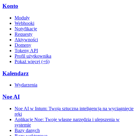
Konto
Moduły
Webhooki
Notyfikacje
Requesty
Aktywności
Domeny
Tokeny API
Profil użytkownika
Pokaż więcej (+6)
Kalendarz
Wydarzenia
Noe AI
Noe AI w Intum: Twoja sztuczna inteligencja na wyciągnięcie
ręki
Aplikacje Noe: Twoje własne narzędzia i ulepszenia w
systemie
Bazy danych
Bazy wektorowe