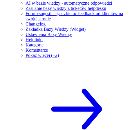
AI w bazie wiedzy - automatyczne odpowiedzi
Zasilanie bazy wiedzy z ticketów helpdesku
Forum sugestii – jak zbierać feedback od klientów na
swojej stronie
Changelog
Zakładka Bazy Wiedzy (Widget)
Ustawienia Bazy Wiedzy
Helplinki
Kategorie
Komentarze
Pokaż więcej (+2)