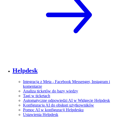
Helpdesk
Integracja z Meta - Facebook Messenger, Instagram i
komentarze
Analiza ticketów do bazy wiedzy
Tagi w ticketach
Automatyczne odpowiedzi AI w Widgecie Helpdesk
Konfiguracja AI do obsługi użytkowników
Pomoc AI w konfiguracji Helpdesku
Ustawienia Helpdesk