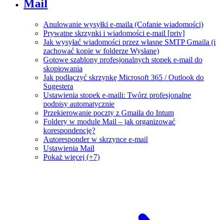
Mail
Anulowanie wysyłki e-maila (Cofanie wiadomości)
Prywatne skrzynki i wiadomości e-mail [priv]
Jak wysyłać wiadomości przez własne SMTP Gmaila (i
zachować kopie w folderze Wysłane)
Gotowe szablony profesjonalnych stopek e-mail do
skopiowania
Jak podłączyć skrzynkę Microsoft 365 / Outlook do
Sugestera
Ustawienia stopek e-maili: Twórz profesjonalne
podpisy automatycznie
Przekierowanie poczty z Gmaila do Intum
Foldery w module Mail – jak organizować
korespondencję?
Autoresponder w skrzynce e-mail
Ustawienia Mail
Pokaż więcej (+7)