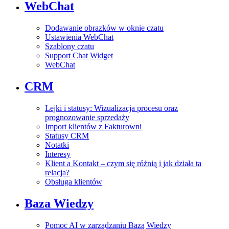
WebChat
Dodawanie obrazków w oknie czatu
Ustawienia WebChat
Szablony czatu
Support Chat Widget
WebChat
CRM
Lejki i statusy: Wizualizacja procesu oraz
prognozowanie sprzedaży
Import klientów z Fakturowni
Statusy CRM
Notatki
Interesy
Klient a Kontakt – czym się różnią i jak działa ta
relacja?
Obsługa klientów
Baza Wiedzy
Pomoc AI w zarządzaniu Bazą Wiedzy