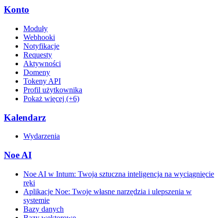
Konto
Moduły
Webhooki
Notyfikacje
Requesty
Aktywności
Domeny
Tokeny API
Profil użytkownika
Pokaż więcej (+6)
Kalendarz
Wydarzenia
Noe AI
Noe AI w Intum: Twoja sztuczna inteligencja na wyciągnięcie
ręki
Aplikacje Noe: Twoje własne narzędzia i ulepszenia w
systemie
Bazy danych
Bazy wektorowe