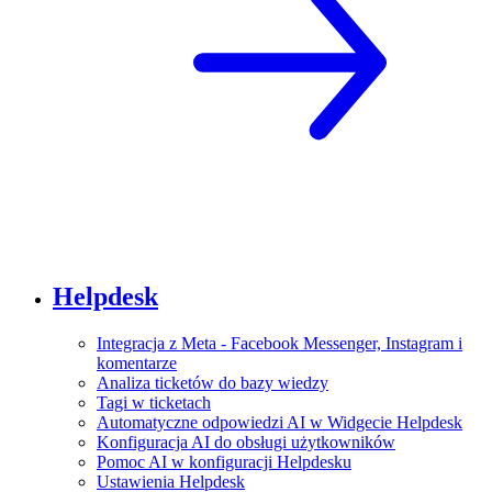
Helpdesk
Integracja z Meta - Facebook Messenger, Instagram i
komentarze
Analiza ticketów do bazy wiedzy
Tagi w ticketach
Automatyczne odpowiedzi AI w Widgecie Helpdesk
Konfiguracja AI do obsługi użytkowników
Pomoc AI w konfiguracji Helpdesku
Ustawienia Helpdesk