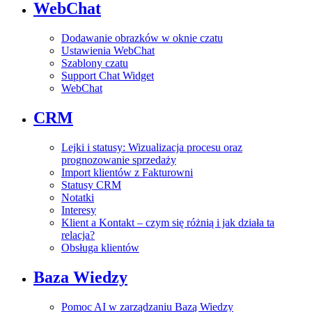
WebChat
Dodawanie obrazków w oknie czatu
Ustawienia WebChat
Szablony czatu
Support Chat Widget
WebChat
CRM
Lejki i statusy: Wizualizacja procesu oraz
prognozowanie sprzedaży
Import klientów z Fakturowni
Statusy CRM
Notatki
Interesy
Klient a Kontakt – czym się różnią i jak działa ta
relacja?
Obsługa klientów
Baza Wiedzy
Pomoc AI w zarządzaniu Bazą Wiedzy