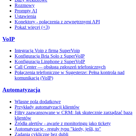
Rozmowy
Prompty AI
Ustawienia
Konektory - połączenia z zewnętrznymi API
Pokaż więcej (+3)
VoIP
Integracja Voip z firmą SuperVoip
Konfiguracja Bria Solo z SuperVoIP
Konfiguracja Linphone z SuperVoIP
Call Center — obsługa zgłoszeń telefonicznych
Połączenia telefoniczne w Sugesterze: Pełna kontrola nad
komunikacją (VoIP)
Automatyzacja
Własne pola dodatkowe
Przykłady automatyzacji klientów
Filtry zaawansowane w CRM: Jak skutecznie zarządzać bazą
klientów
Źródła alertów - awarie z monitoringu jako tickety
Automatyzacje - reguły typu "kiedy, jeśli, to"
Zadania cykliczne bez dubli