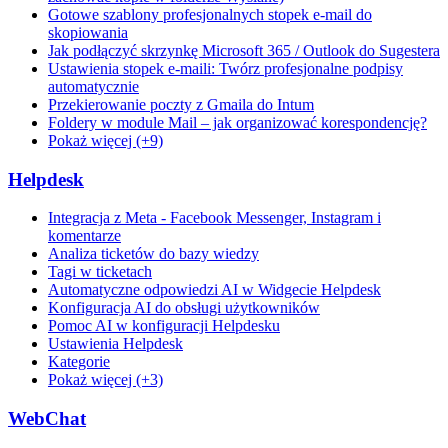
Gotowe szablony profesjonalnych stopek e-mail do
skopiowania
Jak podłączyć skrzynkę Microsoft 365 / Outlook do Sugestera
Ustawienia stopek e-maili: Twórz profesjonalne podpisy
automatycznie
Przekierowanie poczty z Gmaila do Intum
Foldery w module Mail – jak organizować korespondencję?
Pokaż więcej (+9)
Helpdesk
Integracja z Meta - Facebook Messenger, Instagram i
komentarze
Analiza ticketów do bazy wiedzy
Tagi w ticketach
Automatyczne odpowiedzi AI w Widgecie Helpdesk
Konfiguracja AI do obsługi użytkowników
Pomoc AI w konfiguracji Helpdesku
Ustawienia Helpdesk
Kategorie
Pokaż więcej (+3)
WebChat