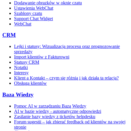
Dodawanie obrazków w oknie czatu
Ustawienia WebChat
Szablony czatu
Support Chat Widget
WebChat
CRM
Lejki i statusy: Wizualizacja procesu oraz prognozowanie
sprzedaży
Import klientów z Fakturowni
Statusy CRM
Notatki
Interesy
Klient a Kontakt – czym się różnią i jak działa ta relacja?
Obsługa klientów
Baza Wiedzy
Pomoc AI w zarządzaniu Bazą Wiedzy
AI w bazie wiedzy - automatyczne odpowiedzi
Zasilanie bazy wiedzy z ticketów helpdesku
Forum sugestii – jak zbierać feedback od klientów na swojej
stronie