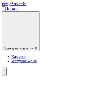
Przejdź do treści
Intum
Szukaj we wpisach
⌘
K
Kategorie
Wszystkie wpisy