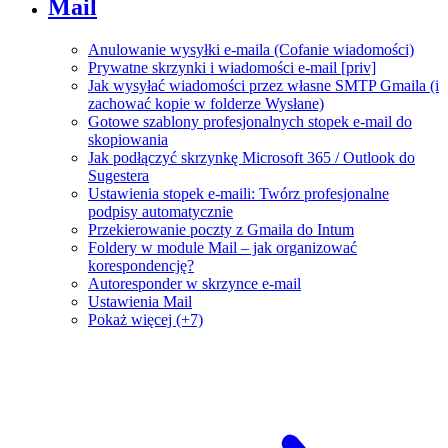
Mail
Anulowanie wysyłki e-maila (Cofanie wiadomości)
Prywatne skrzynki i wiadomości e-mail [priv]
Jak wysyłać wiadomości przez własne SMTP Gmaila (i
zachować kopie w folderze Wysłane)
Gotowe szablony profesjonalnych stopek e-mail do
skopiowania
Jak podłączyć skrzynkę Microsoft 365 / Outlook do
Sugestera
Ustawienia stopek e-maili: Twórz profesjonalne
podpisy automatycznie
Przekierowanie poczty z Gmaila do Intum
Foldery w module Mail – jak organizować
korespondencję?
Autoresponder w skrzynce e-mail
Ustawienia Mail
Pokaż więcej (+7)