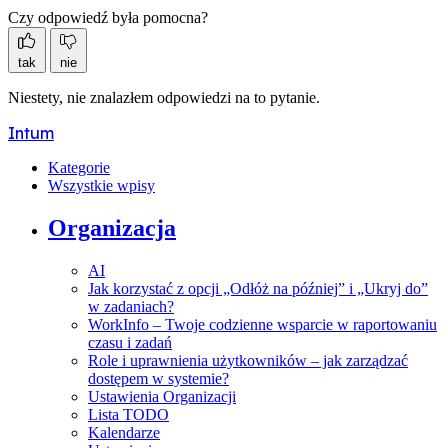
Czy odpowiedź była pomocna?
tak
nie
Niestety, nie znalazłem odpowiedzi na to pytanie.
Intum
Kategorie
Wszystkie wpisy
Organizacja
AI
Jak korzystać z opcji „Odłóż na później” i „Ukryj do”
w zadaniach?
WorkInfo – Twoje codzienne wsparcie w raportowaniu
czasu i zadań
Role i uprawnienia użytkowników – jak zarządzać
dostępem w systemie?
Ustawienia Organizacji
Lista TODO
Kalendarze