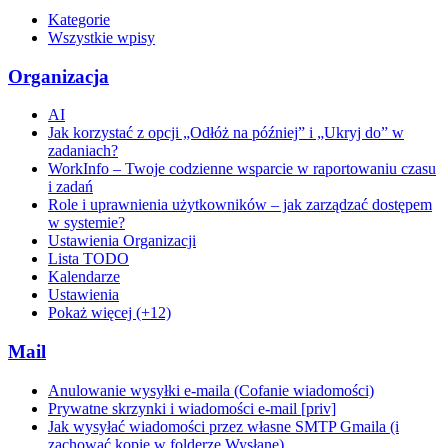
Kategorie
Wszystkie wpisy
Organizacja
AI
Jak korzystać z opcji „Odłóż na później” i „Ukryj do” w
zadaniach?
WorkInfo – Twoje codzienne wsparcie w raportowaniu czasu
i zadań
Role i uprawnienia użytkowników – jak zarządzać dostępem
w systemie?
Ustawienia Organizacji
Lista TODO
Kalendarze
Ustawienia
Pokaż więcej (+12)
Mail
Anulowanie wysyłki e-maila (Cofanie wiadomości)
Prywatne skrzynki i wiadomości e-mail [priv]
Jak wysyłać wiadomości przez własne SMTP Gmaila (i
zachować kopie w folderze Wysłane)