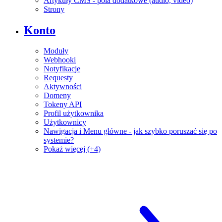
Artykuły CMS - pola dodatkowe (audio, video)
Strony
Konto
Moduły
Webhooki
Notyfikacje
Requesty
Aktywności
Domeny
Tokeny API
Profil użytkownika
Użytkownicy
Nawigacja i Menu główne - jak szybko poruszać się po
systemie?
Pokaż więcej (+4)