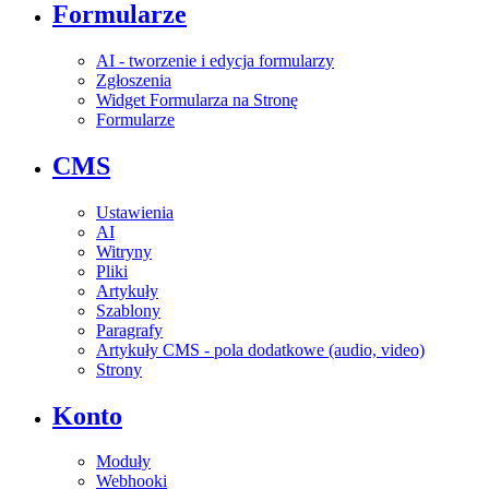
Formularze
AI - tworzenie i edycja formularzy
Zgłoszenia
Widget Formularza na Stronę
Formularze
CMS
Ustawienia
AI
Witryny
Pliki
Artykuły
Szablony
Paragrafy
Artykuły CMS - pola dodatkowe (audio, video)
Strony
Konto
Moduły
Webhooki