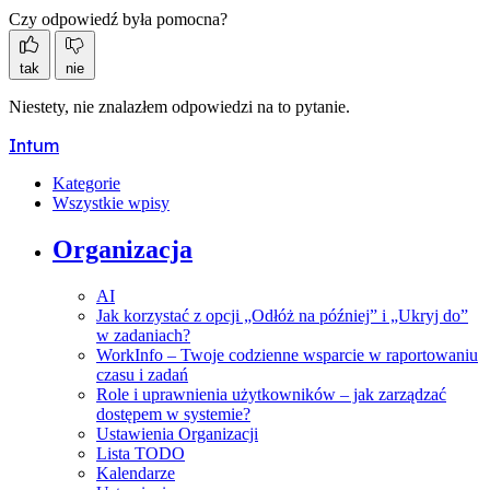
Czy odpowiedź była pomocna?
tak
nie
Niestety, nie znalazłem odpowiedzi na to pytanie.
Intum
Kategorie
Wszystkie wpisy
Organizacja
AI
Jak korzystać z opcji „Odłóż na później” i „Ukryj do”
w zadaniach?
WorkInfo – Twoje codzienne wsparcie w raportowaniu
czasu i zadań
Role i uprawnienia użytkowników – jak zarządzać
dostępem w systemie?
Ustawienia Organizacji
Lista TODO
Kalendarze