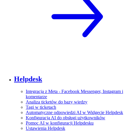
Helpdesk
Integracja z Meta - Facebook Messenger, Instagram i
komentarze
Analiza ticketów do bazy wiedzy
Tagi w ticketach
Automatyczne odpowiedzi AI w Widgecie Helpdesk
Konfiguracja AI do obsługi użytkowników
Pomoc AI w konfiguracji Helpdesku
Ustawienia Helpdesk