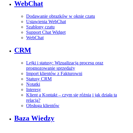
WebChat
Dodawanie obrazków w oknie czatu
Ustawienia WebChat
Szablony czatu
Support Chat Widget
WebChat
CRM
Lejki i statusy: Wizualizacja procesu oraz
prognozowanie sprzedaży
Import klientów z Fakturowni
Statusy CRM
Notatki
Interesy
Klient a Kontakt – czym się różnią i jak działa ta
relacja?
Obsługa klientów
Baza Wiedzy