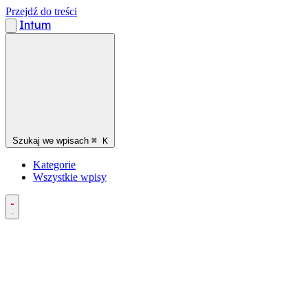
Przejdź do treści
Intum
Szukaj we wpisach
⌘
K
Kategorie
Wszystkie wpisy