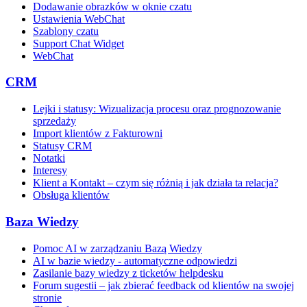
Dodawanie obrazków w oknie czatu
Ustawienia WebChat
Szablony czatu
Support Chat Widget
WebChat
CRM
Lejki i statusy: Wizualizacja procesu oraz prognozowanie
sprzedaży
Import klientów z Fakturowni
Statusy CRM
Notatki
Interesy
Klient a Kontakt – czym się różnią i jak działa ta relacja?
Obsługa klientów
Baza Wiedzy
Pomoc AI w zarządzaniu Bazą Wiedzy
AI w bazie wiedzy - automatyczne odpowiedzi
Zasilanie bazy wiedzy z ticketów helpdesku
Forum sugestii – jak zbierać feedback od klientów na swojej
stronie