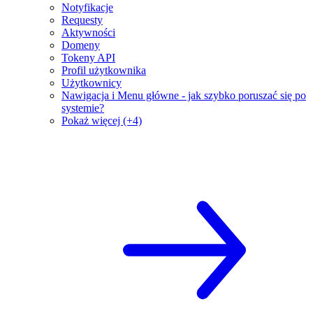
Notyfikacje
Requesty
Aktywności
Domeny
Tokeny API
Profil użytkownika
Użytkownicy
Nawigacja i Menu główne - jak szybko poruszać się po
systemie?
Pokaż więcej (+4)