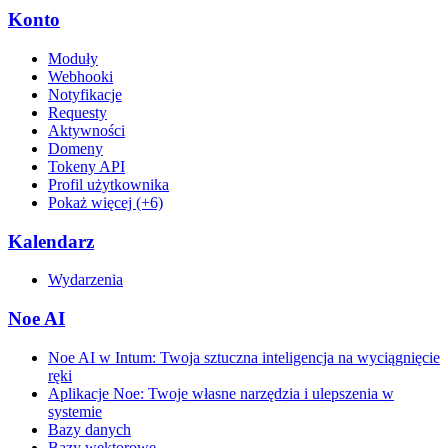
Konto
Moduły
Webhooki
Notyfikacje
Requesty
Aktywności
Domeny
Tokeny API
Profil użytkownika
Pokaż więcej (+6)
Kalendarz
Wydarzenia
Noe AI
Noe AI w Intum: Twoja sztuczna inteligencja na wyciągnięcie
ręki
Aplikacje Noe: Twoje własne narzędzia i ulepszenia w
systemie
Bazy danych
Bazy wektorowe