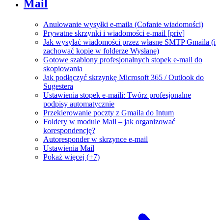
Mail
Anulowanie wysyłki e-maila (Cofanie wiadomości)
Prywatne skrzynki i wiadomości e-mail [priv]
Jak wysyłać wiadomości przez własne SMTP Gmaila (i
zachować kopie w folderze Wysłane)
Gotowe szablony profesjonalnych stopek e-mail do
skopiowania
Jak podłączyć skrzynkę Microsoft 365 / Outlook do
Sugestera
Ustawienia stopek e-maili: Twórz profesjonalne
podpisy automatycznie
Przekierowanie poczty z Gmaila do Intum
Foldery w module Mail – jak organizować
korespondencję?
Autoresponder w skrzynce e-mail
Ustawienia Mail
Pokaż więcej (+7)