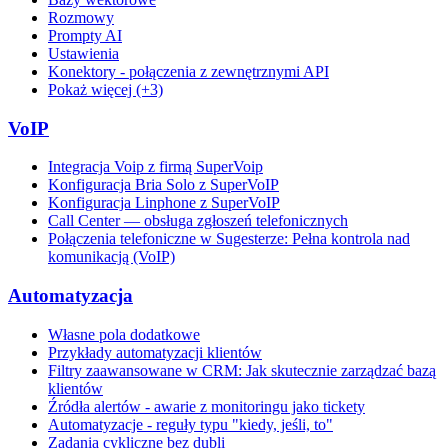
Rozmowy
Prompty AI
Ustawienia
Konektory - połączenia z zewnętrznymi API
Pokaż więcej (+3)
VoIP
Integracja Voip z firmą SuperVoip
Konfiguracja Bria Solo z SuperVoIP
Konfiguracja Linphone z SuperVoIP
Call Center — obsługa zgłoszeń telefonicznych
Połączenia telefoniczne w Sugesterze: Pełna kontrola nad
komunikacją (VoIP)
Automatyzacja
Własne pola dodatkowe
Przykłady automatyzacji klientów
Filtry zaawansowane w CRM: Jak skutecznie zarządzać bazą
klientów
Źródła alertów - awarie z monitoringu jako tickety
Automatyzacje - reguły typu "kiedy, jeśli, to"
Zadania cykliczne bez dubli