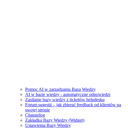
Pomoc AI w zarządzaniu Bazą Wiedzy
AI w bazie wiedzy - automatyczne odpowiedzi
Zasilanie bazy wiedzy z ticketów helpdesku
Forum sugestii – jak zbierać feedback od klientów na
swojej stronie
Changelog
Zakładka Bazy Wiedzy (Widget)
Ustawienia Bazy Wiedzy