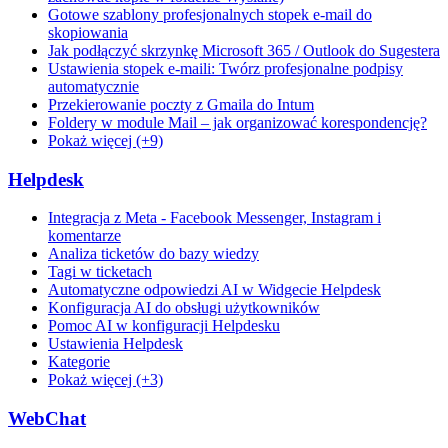
Gotowe szablony profesjonalnych stopek e-mail do
skopiowania
Jak podłączyć skrzynkę Microsoft 365 / Outlook do Sugestera
Ustawienia stopek e-maili: Twórz profesjonalne podpisy
automatycznie
Przekierowanie poczty z Gmaila do Intum
Foldery w module Mail – jak organizować korespondencję?
Pokaż więcej (+9)
Helpdesk
Integracja z Meta - Facebook Messenger, Instagram i
komentarze
Analiza ticketów do bazy wiedzy
Tagi w ticketach
Automatyczne odpowiedzi AI w Widgecie Helpdesk
Konfiguracja AI do obsługi użytkowników
Pomoc AI w konfiguracji Helpdesku
Ustawienia Helpdesk
Kategorie
Pokaż więcej (+3)
WebChat