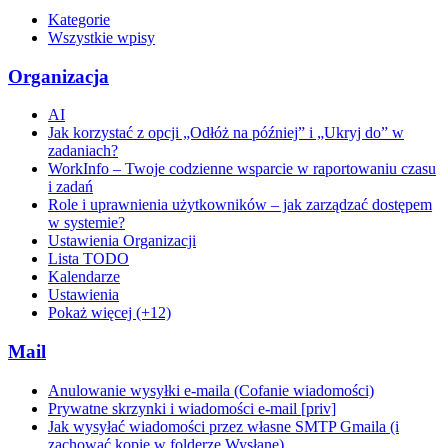
Kategorie
Wszystkie wpisy
Organizacja
AI
Jak korzystać z opcji „Odłóż na później” i „Ukryj do” w
zadaniach?
WorkInfo – Twoje codzienne wsparcie w raportowaniu czasu
i zadań
Role i uprawnienia użytkowników – jak zarządzać dostępem
w systemie?
Ustawienia Organizacji
Lista TODO
Kalendarze
Ustawienia
Pokaż więcej (+12)
Mail
Anulowanie wysyłki e-maila (Cofanie wiadomości)
Prywatne skrzynki i wiadomości e-mail [priv]
Jak wysyłać wiadomości przez własne SMTP Gmaila (i
zachować kopie w folderze Wysłane)