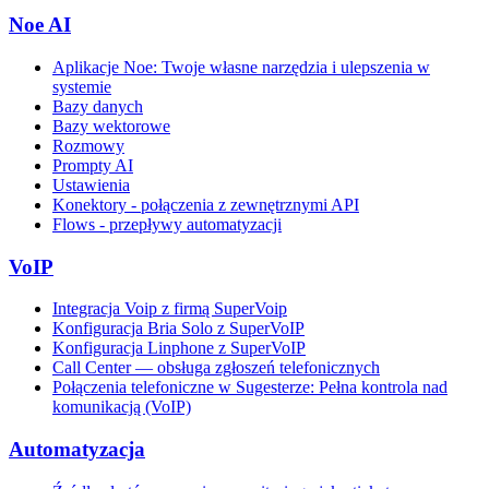
Noe AI
Aplikacje Noe: Twoje własne narzędzia i ulepszenia w
systemie
Bazy danych
Bazy wektorowe
Rozmowy
Prompty AI
Ustawienia
Konektory - połączenia z zewnętrznymi API
Flows - przepływy automatyzacji
VoIP
Integracja Voip z firmą SuperVoip
Konfiguracja Bria Solo z SuperVoIP
Konfiguracja Linphone z SuperVoIP
Call Center — obsługa zgłoszeń telefonicznych
Połączenia telefoniczne w Sugesterze: Pełna kontrola nad
komunikacją (VoIP)
Automatyzacja