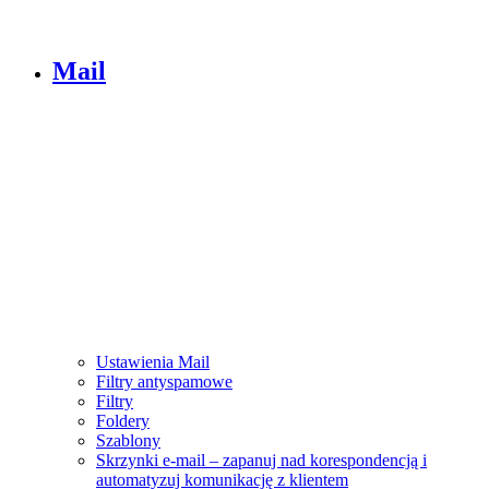
Mail
Ustawienia Mail
Filtry antyspamowe
Filtry
Foldery
Szablony
Skrzynki e-mail – zapanuj nad korespondencją i
automatyzuj komunikację z klientem