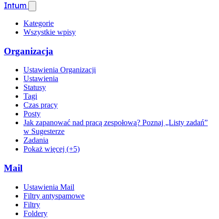
Intum
Kategorie
Wszystkie wpisy
Organizacja
Ustawienia Organizacji
Ustawienia
Statusy
Tagi
Czas pracy
Posty
Jak zapanować nad pracą zespołową? Poznaj „Listy zadań”
w Sugesterze
Zadania
Pokaż więcej (+5)
Mail
Ustawienia Mail
Filtry antyspamowe
Filtry
Foldery