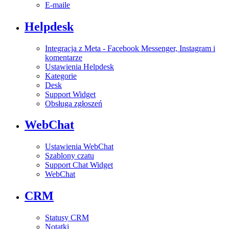
E-maile
Helpdesk
Integracja z Meta - Facebook Messenger, Instagram i
komentarze
Ustawienia Helpdesk
Kategorie
Desk
Support Widget
Obsługa zgłoszeń
WebChat
Ustawienia WebChat
Szablony czatu
Support Chat Widget
WebChat
CRM
Statusy CRM
Notatki