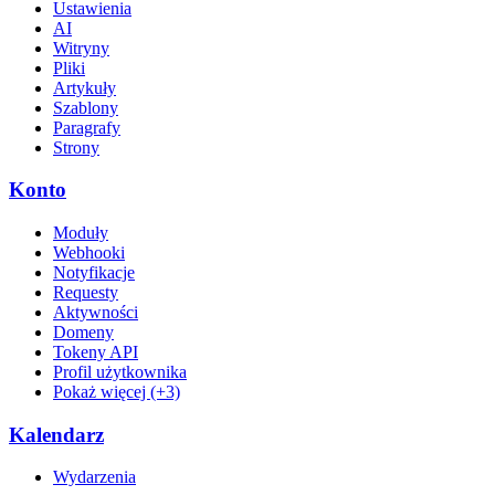
Ustawienia
AI
Witryny
Pliki
Artykuły
Szablony
Paragrafy
Strony
Konto
Moduły
Webhooki
Notyfikacje
Requesty
Aktywności
Domeny
Tokeny API
Profil użytkownika
Pokaż więcej (+3)
Kalendarz
Wydarzenia