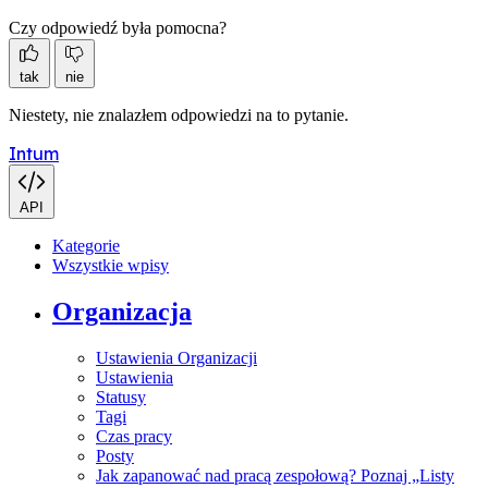
Czy odpowiedź była pomocna?
tak
nie
Niestety, nie znalazłem odpowiedzi na to pytanie.
Intum
API
Kategorie
Wszystkie wpisy
Organizacja
Ustawienia Organizacji
Ustawienia
Statusy
Tagi
Czas pracy
Posty
Jak zapanować nad pracą zespołową? Poznaj „Listy