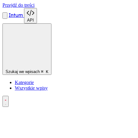
Przejdź do treści
Intum
API
Szukaj we wpisach
⌘
K
Kategorie
Wszystkie wpisy