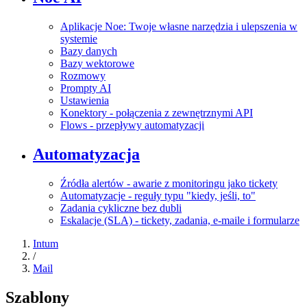
Aplikacje Noe: Twoje własne narzędzia i ulepszenia w
systemie
Bazy danych
Bazy wektorowe
Rozmowy
Prompty AI
Ustawienia
Konektory - połączenia z zewnętrznymi API
Flows - przepływy automatyzacji
Automatyzacja
Źródła alertów - awarie z monitoringu jako tickety
Automatyzacje - reguły typu "kiedy, jeśli, to"
Zadania cykliczne bez dubli
Eskalacje (SLA) - tickety, zadania, e-maile i formularze
Intum
/
Mail
Szablony