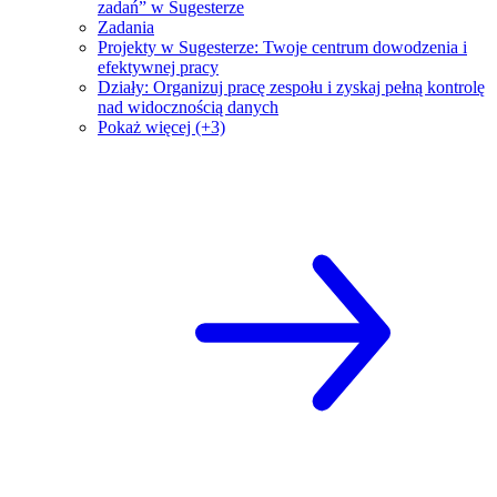
zadań” w Sugesterze
Zadania
Projekty w Sugesterze: Twoje centrum dowodzenia i
efektywnej pracy
Działy: Organizuj pracę zespołu i zyskaj pełną kontrolę
nad widocznością danych
Pokaż więcej (+3)