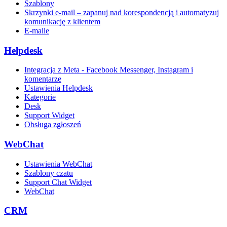
Szablony
Skrzynki e-mail – zapanuj nad korespondencją i automatyzuj
komunikację z klientem
E-maile
Helpdesk
Integracja z Meta - Facebook Messenger, Instagram i
komentarze
Ustawienia Helpdesk
Kategorie
Desk
Support Widget
Obsługa zgłoszeń
WebChat
Ustawienia WebChat
Szablony czatu
Support Chat Widget
WebChat
CRM