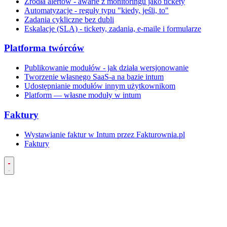
Źródła alertów - awarie z monitoringu jako tickety
Automatyzacje - reguły typu "kiedy, jeśli, to"
Zadania cykliczne bez dubli
Eskalacje (SLA) - tickety, zadania, e-maile i formularze
Platforma twórców
Publikowanie modułów - jak działa wersjonowanie
Tworzenie własnego SaaS-a na bazie intum
Udostępnianie modułów innym użytkownikom
Platform — własne moduły w intum
Faktury
Wystawianie faktur w Intum przez Fakturownia.pl
Faktury