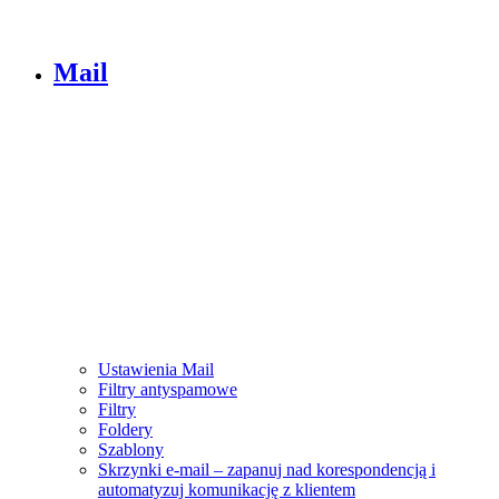
Mail
Ustawienia Mail
Filtry antyspamowe
Filtry
Foldery
Szablony
Skrzynki e-mail – zapanuj nad korespondencją i
automatyzuj komunikację z klientem