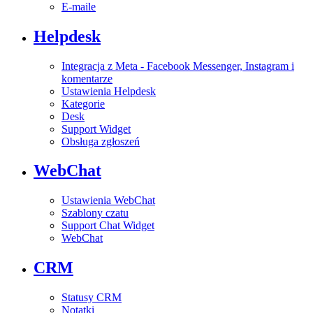
E-maile
Helpdesk
Integracja z Meta - Facebook Messenger, Instagram i
komentarze
Ustawienia Helpdesk
Kategorie
Desk
Support Widget
Obsługa zgłoszeń
WebChat
Ustawienia WebChat
Szablony czatu
Support Chat Widget
WebChat
CRM
Statusy CRM
Notatki