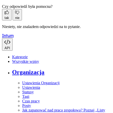
Czy odpowiedź była pomocna?
tak
nie
Niestety, nie znalazłem odpowiedzi na to pytanie.
Intum
API
Kategorie
Wszystkie wpisy
Organizacja
Ustawienia Organizacji
Ustawienia
Statusy
Tagi
Czas pracy
Posty
Jak zapanować nad pracą zespołową? Poznaj „Listy