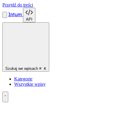
Przejdź do treści
Intum
API
Szukaj we wpisach
⌘
K
Kategorie
Wszystkie wpisy