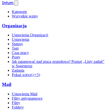
Intum
Kategorie
Wszystkie wpisy
Organizacja
Ustawienia Organizacji
Ustawienia
Statusy
Tagi
Czas pracy
Posty
Jak zapanować nad pracą zespołową? Poznaj „Listy zadań”
w Sugesterze
Zadania
Pokaż więcej (+5)
Mail
Ustawienia Mail
Filtry antyspamowe
Filtry
Foldery