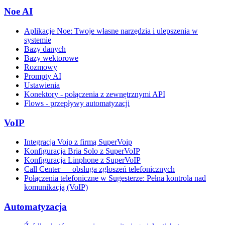
Noe AI
Aplikacje Noe: Twoje własne narzędzia i ulepszenia w
systemie
Bazy danych
Bazy wektorowe
Rozmowy
Prompty AI
Ustawienia
Konektory - połączenia z zewnętrznymi API
Flows - przepływy automatyzacji
VoIP
Integracja Voip z firmą SuperVoip
Konfiguracja Bria Solo z SuperVoIP
Konfiguracja Linphone z SuperVoIP
Call Center — obsługa zgłoszeń telefonicznych
Połączenia telefoniczne w Sugesterze: Pełna kontrola nad
komunikacją (VoIP)
Automatyzacja