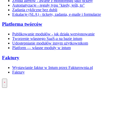
Źródła alertów - awarie z monitoringu jako tickety
Automatyzacje - reguły typu "kiedy, jeśli, to"
Zadania cykliczne bez dubli
Eskalacje (SLA) - tickety, zadania, e-maile i formularze
Platforma twórców
Publikowanie modułów - jak działa wersjonowanie
Tworzenie własnego SaaS-a na bazie intum
Udostępnianie modułów innym użytkownikom
Platform — własne moduły w intum
Faktury
Wystawianie faktur w Intum przez Fakturownia.pl
Faktury