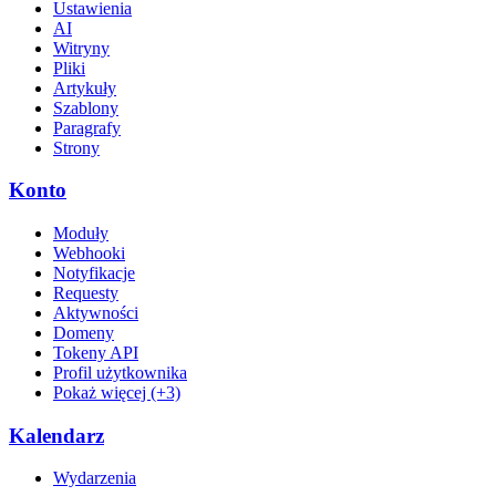
Ustawienia
AI
Witryny
Pliki
Artykuły
Szablony
Paragrafy
Strony
Konto
Moduły
Webhooki
Notyfikacje
Requesty
Aktywności
Domeny
Tokeny API
Profil użytkownika
Pokaż więcej (+3)
Kalendarz
Wydarzenia