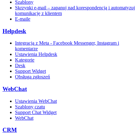
Szablony
Skrzynki e-mail – zapanuj nad korespondencją i automatyzuj
komunikację z klientem
E-maile
Helpdesk
Integracja z Meta - Facebook Messenger, Instagram i
komentarze
Ustawienia Helpdesk
Kategorie
Desk
Support Widget
Obsługa zgłoszeń
WebChat
Ustawienia WebChat
Szablony czatu
Support Chat Widget
WebChat
CRM