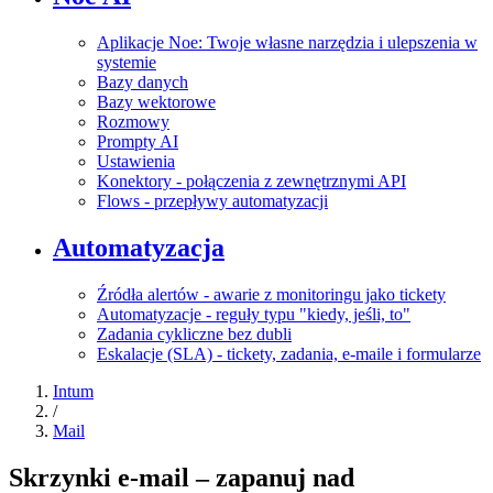
Aplikacje Noe: Twoje własne narzędzia i ulepszenia w
systemie
Bazy danych
Bazy wektorowe
Rozmowy
Prompty AI
Ustawienia
Konektory - połączenia z zewnętrznymi API
Flows - przepływy automatyzacji
Automatyzacja
Źródła alertów - awarie z monitoringu jako tickety
Automatyzacje - reguły typu "kiedy, jeśli, to"
Zadania cykliczne bez dubli
Eskalacje (SLA) - tickety, zadania, e-maile i formularze
Intum
/
Mail
Skrzynki e-mail – zapanuj nad