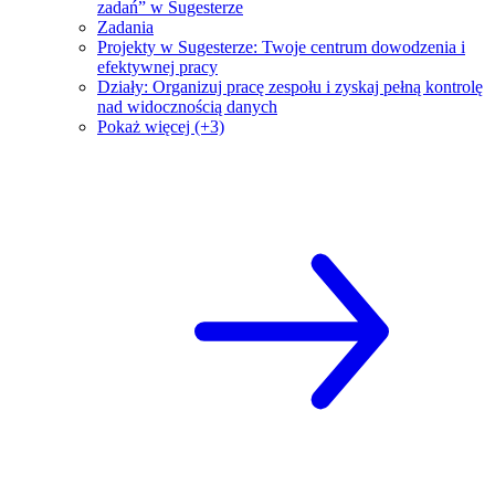
zadań” w Sugesterze
Zadania
Projekty w Sugesterze: Twoje centrum dowodzenia i
efektywnej pracy
Działy: Organizuj pracę zespołu i zyskaj pełną kontrolę
nad widocznością danych
Pokaż więcej (+3)