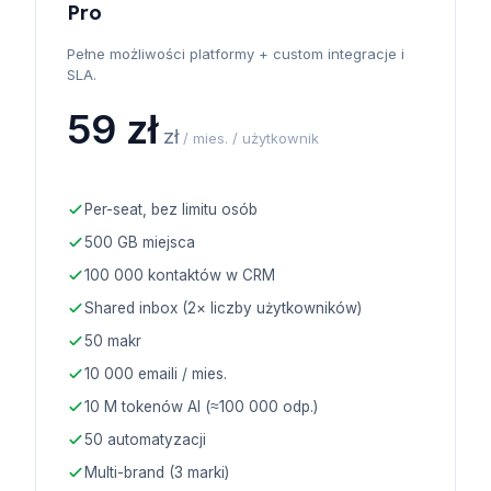
Pro
Pełne możliwości platformy + custom integracje i
SLA.
59 zł
zł
/ mies. / użytkownik
Per-seat, bez limitu osób
500 GB miejsca
100 000 kontaktów w CRM
Shared inbox (2× liczby użytkowników)
50 makr
10 000 emaili / mies.
10 M tokenów AI (≈100 000 odp.)
50 automatyzacji
Multi-brand (3 marki)