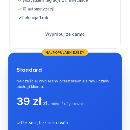
Wszystkie integracje z marketplace
10 automatyzacji
Retencja 1 rok
Wypróbuj za darmo
NAJPOPULARNIEJSZY
Standard
Najczęściej wybierany przez średnie firmy i działy
obsługi klienta.
39 zł
zł
/ mies. / użytkownik
Per-seat, bez limitu osób