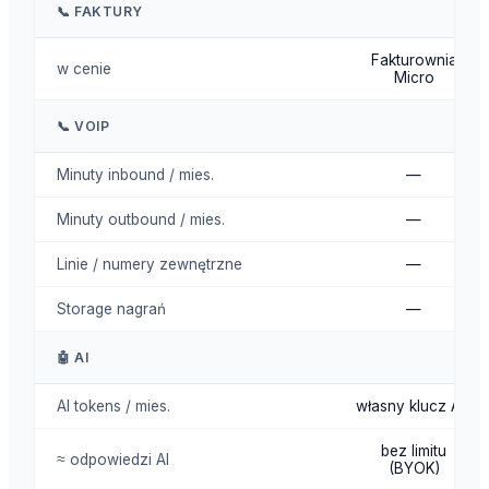
📞 FAKTURY
Fakturownia
w cenie
Micro
📞 VOIP
Minuty inbound / mies.
—
Minuty outbound / mies.
—
Linie / numery zewnętrzne
—
Storage nagrań
—
🤖 AI
AI tokens / mies.
własny klucz API
bez limitu
≈ odpowiedzi AI
(BYOK)