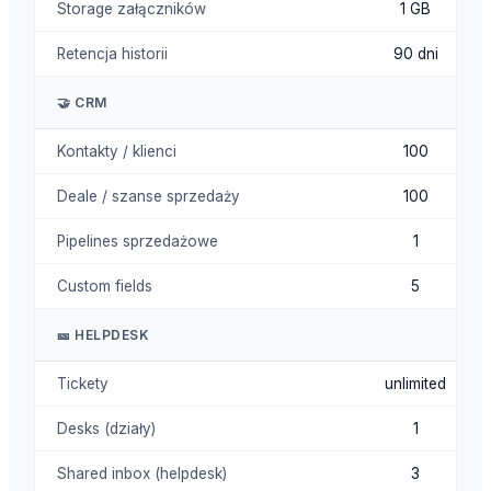
Storage załączników
1 GB
Retencja historii
90 dni
🤝 CRM
Kontakty / klienci
100
Deale / szanse sprzedaży
100
Pipelines sprzedażowe
1
Custom fields
5
🎫 HELPDESK
Tickety
unlimited
Desks (działy)
1
Shared inbox (helpdesk)
3