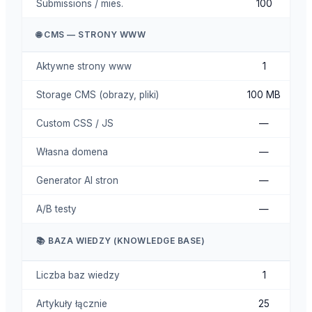
Submissions / mies.
100
🌐 CMS — STRONY WWW
Aktywne strony www
1
Storage CMS (obrazy, pliki)
100 MB
Custom CSS / JS
—
Własna domena
—
Generator AI stron
—
A/B testy
—
📚 BAZA WIEDZY (KNOWLEDGE BASE)
Liczba baz wiedzy
1
Artykuły łącznie
25