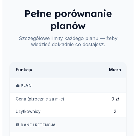
Pełne porównanie
planów
Szczegółowe limity każdego planu — żeby
wiedzieć dokładnie co dostajesz.
Funkcja
Micro
💼 PLAN
Cena (pł.rocznie za m-c)
0 zł
Użytkownicy
2
💾 DANE I RETENCJA