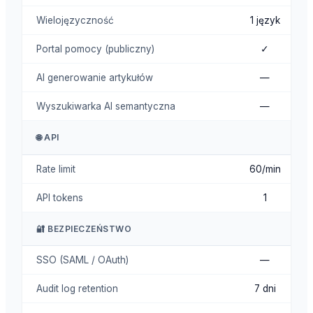
Wielojęzyczność
1 język
Portal pomocy (publiczny)
✓
AI generowanie artykułów
—
Wyszukiwarka AI semantyczna
—
🌐 API
Rate limit
60/min
API tokens
1
🔐 BEZPIECZEŃSTWO
SSO (SAML / OAuth)
—
Audit log retention
7 dni