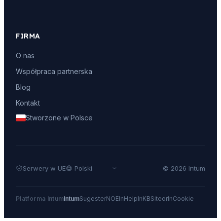
FIRMA
O nas
Współpraca partnerska
Blog
Kontakt
Stworzone w Polsce
Serwery w UE
© 2026 Intum
Platforma Intum
Intum
Sugester
NOE
InHelp
InKB
Siteor
InCookie