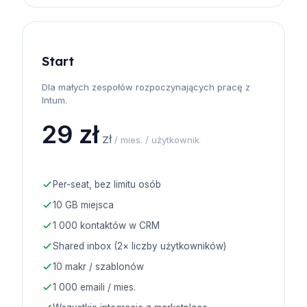
Start
Dla małych zespołów rozpoczynających pracę z
Intum.
29 zł
zł
/ mies. / użytkownik
Per-seat, bez limitu osób
10 GB miejsca
1 000 kontaktów w CRM
Shared inbox (2× liczby użytkowników)
10 makr / szablonów
1 000 emaili / mies.