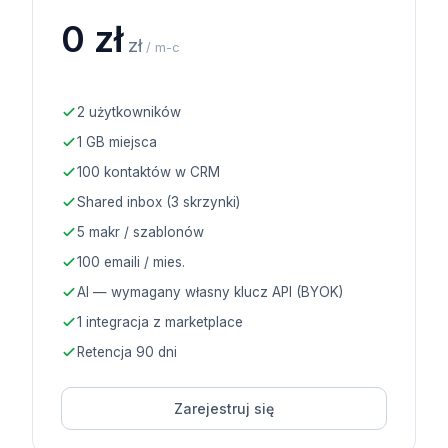
0 zł
zł
/ m-c
2 użytkowników
1 GB miejsca
100 kontaktów w CRM
Shared inbox (3 skrzynki)
5 makr / szablonów
100 emaili / mies.
AI — wymagany własny klucz API (BYOK)
1 integracja z marketplace
Retencja 90 dni
Zarejestruj się