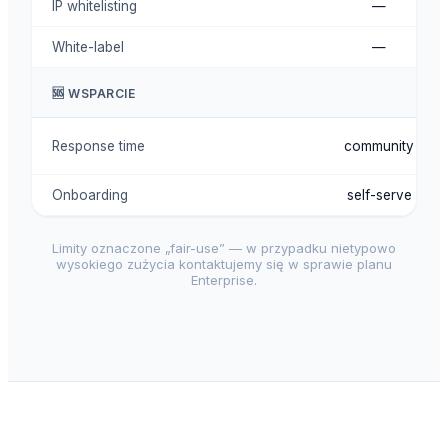
IP whitelisting
—
White-label
—
🆘 WSPARCIE
Response time
community
Onboarding
self-serve
Limity oznaczone „fair-use” — w przypadku nietypowo
wysokiego zużycia kontaktujemy się w sprawie planu
Enterprise.